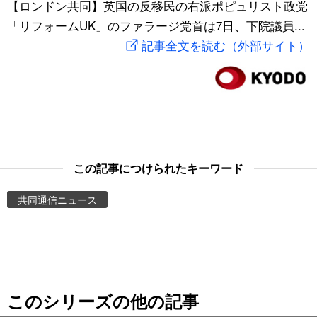
【ロンドン共同】英国の反移民の右派ポピュリスト政党
スポーツ・東京2020
文化
動画/Live
「リフォームUK」のファラージ党首は7日、下院議員...
記事全文を読む（外部サイト）
科学・技術
Books
暮らし
Cinema
スポーツ・東京2020
Topics
この記事につけられたキーワード
Images
共同通信ニュース
People
東京
このシリーズの他の記事
お知らせ