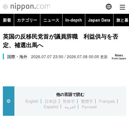
新着
カテゴリー
ニュース
In-depth
Japan Data
旅と暮
English
政治・外交
Topics
英国の反移民党首が議員辞職 利益供与を否
简体字
定、補選出馬へ
経済・ビジネス
Images
繁體字
カテゴリー
News
国際・海外
2026.07.07 23:50 / 2026.07.08 00:05
更新
from Japan
国際・海外
People
Français
政治・外交
ニュース
社会
東京
Español
経済・ビジネス
トップ
In-depth
文化
お知らせ
العربية
他の言語で読む
English
日本語
简体字
繁體字
Français
国際
アーカイブ
Japan Data
科学・技術
Español
العربية
Русский
Русский
社会
旅と暮らし
暮らし