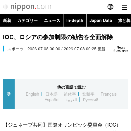
新着
カテゴリー
ニュース
In-depth
Japan Data
旅と暮
English
政治・外交
Topics
IOC、ロシアの参加制限の勧告を全面解除
简体字
News
経済・ビジネス
スポーツ
2026.07.08 00:00 / 2026.07.08 00:25
Images
更新
繁體字
from Japan
カテゴリー
国際・海外
People
Français
政治・外交
ニュース
社会
東京
Español
他の言語で読む
経済・ビジネス
トップ
In-depth
文化
お知らせ
English
日本語
简体字
繁體字
Français
العربية
Español
العربية
Русский
国際
アーカイブ
Japan Data
科学・技術
Русский
社会
旅と暮らし
暮らし
【ジュネーブ共同】国際オリンピック委員会（IOC）