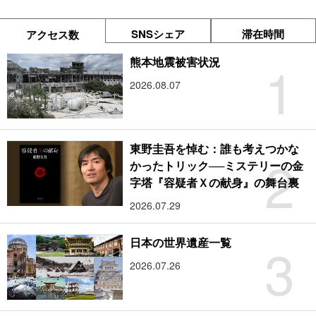
SNSシェア
滞在時間
アクセス数
1
熊本地震被害状況
2026.08.07
東野圭吾を悼む：誰も考えつかな
2
かったトリック──ミステリーの金
字塔『容疑者Ｘの献身』の舞台裏
2026.07.29
3
日本の世界遺産一覧
2026.07.26