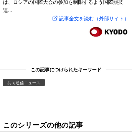
は、ロシアの国際大会の参加を制限するよう国際競技
スポーツ・東京2020
文化
動画/Live
連...
記事全文を読む（外部サイト）
科学・技術
Books
暮らし
Cinema
スポーツ・東京2020
Topics
この記事につけられたキーワード
Images
共同通信ニュース
People
東京
このシリーズの他の記事
お知らせ