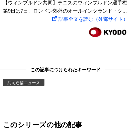
【ウィンブルドン共同】テニスのウィンブルドン選手権
スポーツ・東京2020
文化
動画/Live
第9日は7日、ロンドン郊外のオールイングランド・ク...
記事全文を読む（外部サイト）
科学・技術
Books
暮らし
Cinema
スポーツ・東京2020
Topics
この記事につけられたキーワード
Images
共同通信ニュース
People
東京
このシリーズの他の記事
お知らせ