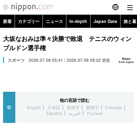
新着
カテゴリー
ニュース
In-depth
Japan Data
旅と暮
English
政治・外交
Topics
大坂なおみは準々決勝で敗退 テニスのウィン
简体字
ブルドン選手権
経済・ビジネス
Images
繁體字
カテゴリー
News
スポーツ
2026.07.08 05:41 / 2026.07.08 08:22
更新
from Japan
国際・海外
People
Français
政治・外交
ニュース
社会
東京
Español
経済・ビジネス
トップ
In-depth
文化
お知らせ
العربية
他の言語で読む
English
日本語
简体字
繁體字
Français
国際
アーカイブ
Japan Data
科学・技術
Español
العربية
Русский
Русский
社会
旅と暮らし
暮らし