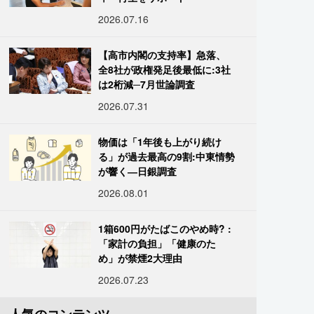
2026.07.16
【高市内閣の支持率】急落、
全8社が政権発足後最低に:3社
は2桁減─7月世論調査
2026.07.31
物価は「1年後も上がり続け
る」が過去最高の9割:中東情勢
が響く―日銀調査
2026.08.01
1箱600円がたばこのやめ時? :
「家計の負担」「健康のた
め」が禁煙2大理由
2026.07.23