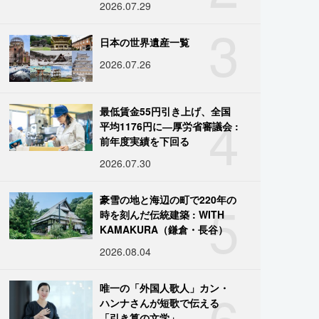
2026.07.29
3
日本の世界遺産一覧
2026.07.26
4
最低賃金55円引き上げ、全国
平均1176円に―厚労省審議会 :
前年度実績を下回る
2026.07.30
5
豪雪の地と海辺の町で220年の
時を刻んだ伝統建築 : WITH
KAMAKURA（鎌倉・長谷）
2026.08.04
6
唯一の「外国人歌人」カン・
ハンナさんが短歌で伝える
「引き算の文学」