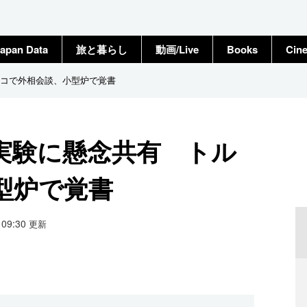
apan Data
旅と暮らし
動画/Live
Books
Cin
コで外相会談、小型炉で覚書
実験に懸念共有 トル
型炉で覚書
8 09:30
更新