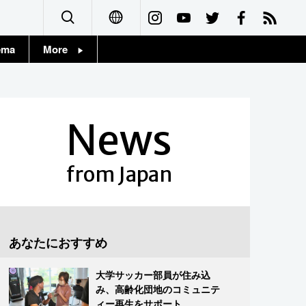
ema
More
English
Topics
简体字
Images
News
繁體字
People
Français
from Japan
東京
Español
お知らせ
العربية
あなたにおすすめ
Русский
大学サッカー部員が住み込
み、高齢化団地のコミュニテ
ィー再生をサポート