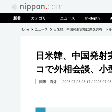
新着
カテゴリー
ニュース
In-depth
J
政治・外交
トップ
Home
ニュース
日米韓、中国発射実験に懸念共有 トル
経済・ビジネス
アーカイブ
日米韓、中国発射
国際
コで外相会談、小
社会
文化
国際・海外
2026.07.08 08:17 / 2026.07.0
科学・技術
暮らし