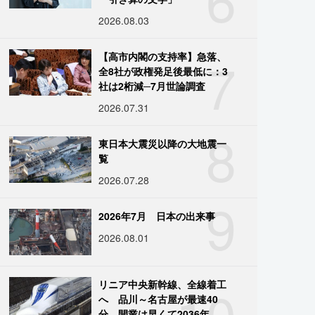
2026.08.03
7
【高市内閣の支持率】急落、
全8社が政権発足後最低に：3
社は2桁減─7月世論調査
2026.07.31
8
東日本大震災以降の大地震一
覧
2026.07.28
9
2026年7月 日本の出来事
2026.08.01
10
リニア中央新幹線、全線着工
へ 品川～名古屋が最速40
分、開業は早くて2036年