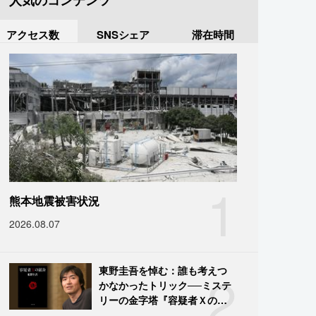
人気のコンテンツ
アクセス数
SNSシェア
滞在時間
1
熊本地震被害状況
2026.08.07
2
東野圭吾を悼む：誰も考えつ
かなかったトリック──ミステ
リーの金字塔『容疑者Ｘの献
身』の舞台裏