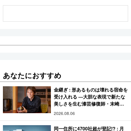
公式SNS
あなたにおすすめ
金継ぎ : 形あるものは壊れる宿命を
受け入れる ―大胆な表現で新たな
美しさを生む漆芸修復師・末崎広
樹
2026.08.06
同一住所に4700社超が登記!? : 月