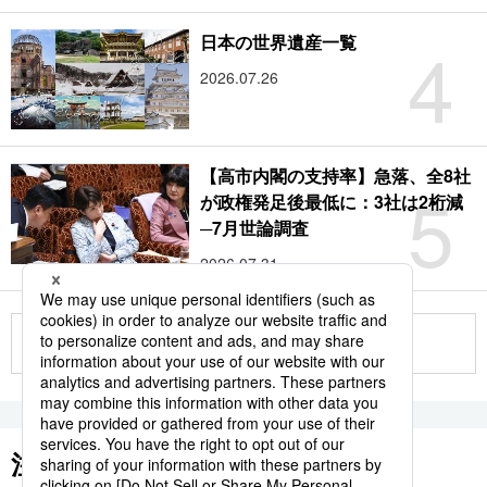
4
日本の世界遺産一覧
2026.07.26
【高市内閣の支持率】急落、全8社
5
が政権発足後最低に：3社は2桁減
─7月世論調査
2026.07.31
もっと見る
注目のキーワード