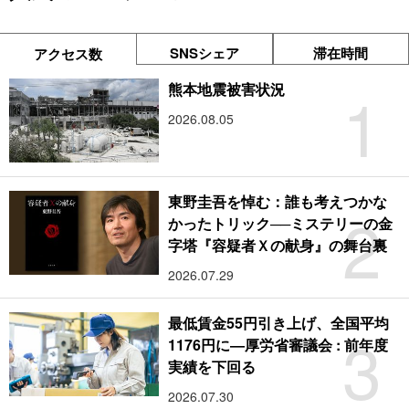
SNSシェア
滞在時間
アクセス数
1
熊本地震被害状況
2026.08.05
東野圭吾を悼む：誰も考えつかな
2
かったトリック──ミステリーの金
字塔『容疑者Ｘの献身』の舞台裏
2026.07.29
最低賃金55円引き上げ、全国平均
3
1176円に―厚労省審議会 : 前年度
実績を下回る
2026.07.30