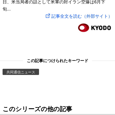
日、米当局者の話として米軍の対イラン空爆は6月下
スポーツ・東京2020
文化
動画/Live
旬...
記事全文を読む（外部サイト）
科学・技術
Books
暮らし
Cinema
スポーツ・東京2020
Topics
この記事につけられたキーワード
Images
共同通信ニュース
People
東京
このシリーズの他の記事
お知らせ