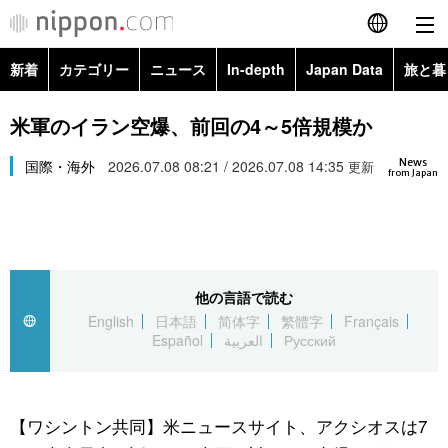
新着
カテゴリー
ニュース
In-depth
Japan Data
旅と暮
English
政治・外交
Topics
米軍のイラン空爆、前回の4～5倍規模か
简体字
News
経済・ビジネス
国際・海外
2026.07.08 08:21 / 2026.07.08 14:35
Images
更新
繁體字
from Japan
カテゴリー
国際・海外
People
Français
政治・外交
ニュース
社会
東京
Español
他の言語で読む
経済・ビジネス
トップ
In-depth
文化
お知らせ
English
日本語
简体字
繁體字
Français
العربية
Español
العربية
Русский
国際
アーカイブ
Japan Data
科学・技術
Русский
社会
旅と暮らし
暮らし
【ワシントン共同】米ニュースサイト、アクシオスは7