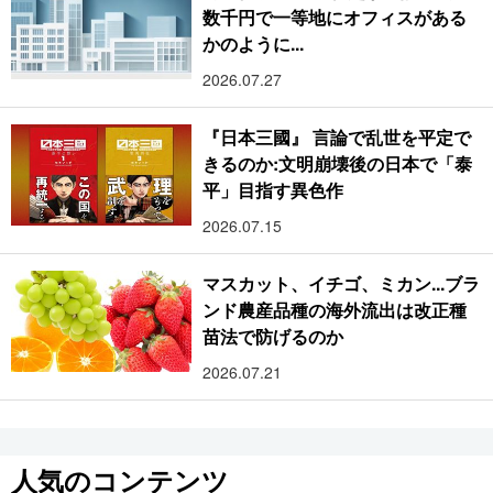
数千円で一等地にオフィスがある
かのように...
2026.07.27
『日本三國』 言論で乱世を平定で
きるのか:文明崩壊後の日本で「泰
平」目指す異色作
2026.07.15
マスカット、イチゴ、ミカン...ブラ
ンド農産品種の海外流出は改正種
苗法で防げるのか
2026.07.21
人気のコンテンツ