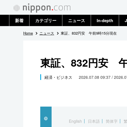
新着
カテゴリー
ニュース
In-depth
J
政治・外交
トップ
Home
ニュース
東証、832円安 午前9時15分現在
経済・ビジネス
アーカイブ
東証、832円安 
国際
社会
経済・ビジネス
2026.07.08 09:37 / 2026.
文化
科学・技術
暮らし
English
日本語
简体字