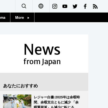
ema
More
English
Topics
简体字
Images
News
繁體字
People
Français
from Japan
東京
Español
お知らせ
العربية
あなたにおすすめ
Русский
レジャー白書:2025年は余暇時
間、余暇支出ともに減少 「余
暇重視派」も減少に転じる