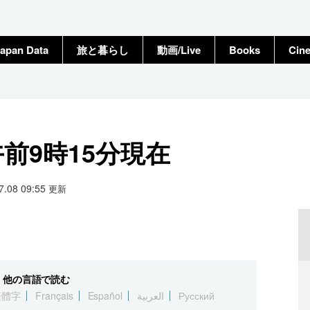
apan Data
旅と暮らし
動画/Live
Books
Cin
午前9時15分現在
07.08 09:55
更新
他の言語で読む
繁體字
Français
Español
العربية
Русский