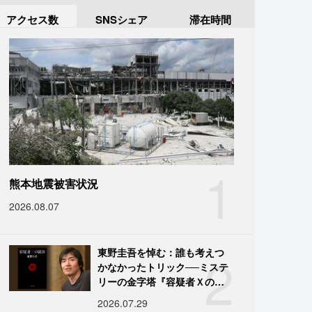
アクセス数
SNSシェア
滞在時間
1
熊本地震被害状況
2026.08.07
2
東野圭吾を悼む：誰も考えつ
かなかったトリック──ミステ
リーの金字塔『容疑者Ｘの献
身』の舞台裏
2026.07.29