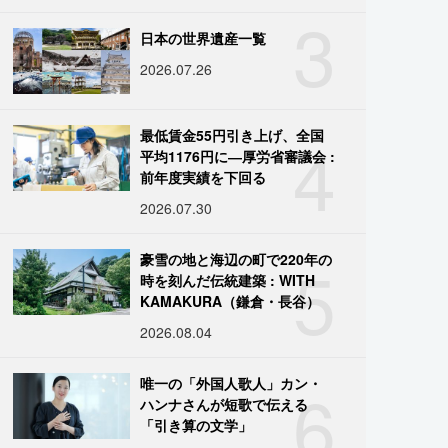
3
日本の世界遺産一覧
2026.07.26
4
最低賃金55円引き上げ、全国
平均1176円に―厚労省審議会 :
前年度実績を下回る
2026.07.30
5
豪雪の地と海辺の町で220年の
時を刻んだ伝統建築 : WITH
KAMAKURA（鎌倉・長谷）
2026.08.04
6
唯一の「外国人歌人」カン・
ハンナさんが短歌で伝える
「引き算の文学」