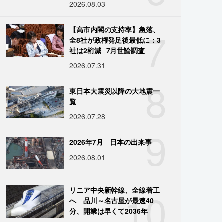
2026.08.03
7
【高市内閣の支持率】急落、
全8社が政権発足後最低に：3
社は2桁減─7月世論調査
2026.07.31
8
東日本大震災以降の大地震一
覧
2026.07.28
9
2026年7月 日本の出来事
2026.08.01
10
リニア中央新幹線、全線着工
へ 品川～名古屋が最速40
分、開業は早くて2036年