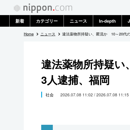
新着
カテゴリー
ニュース
In-depth
J
政治・外交
トップ
Home
ニュース
違法薬物所持疑い、匿流か 10～20代
経済・ビジネス
アーカイブ
違法薬物所持疑い、
国際
3人逮捕、福岡
社会
文化
社会
2026.07.08 11:02 / 2026.07.08 11:15
科学・技術
暮らし