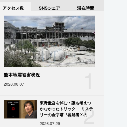
アクセス数
SNSシェア
滞在時間
1
熊本地震被害状況
2026.08.07
2
東野圭吾を悼む：誰も考えつ
かなかったトリック──ミステ
リーの金字塔『容疑者Ｘの献
身』の舞台裏
2026.07.29