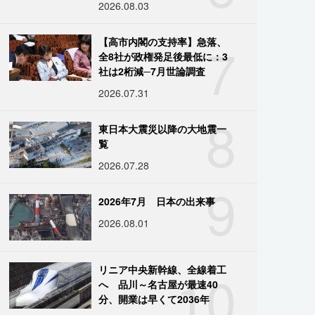
2026.08.03
7
【高市内閣の支持率】急落、
全8社が政権発足後最低に：3
社は2桁減─7月世論調査
2026.07.31
8
東日本大震災以降の大地震一
覧
2026.07.28
9
2026年7月 日本の出来事
2026.08.01
10
リニア中央新幹線、全線着工
へ 品川～名古屋が最速40
分、開業は早くて2036年