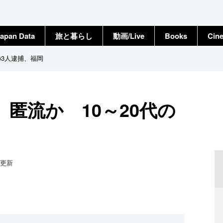
apan Data
旅と暮らし
動画/Live
Books
Cin
の3人逮捕、福岡
匿流か 10～20代の
更新