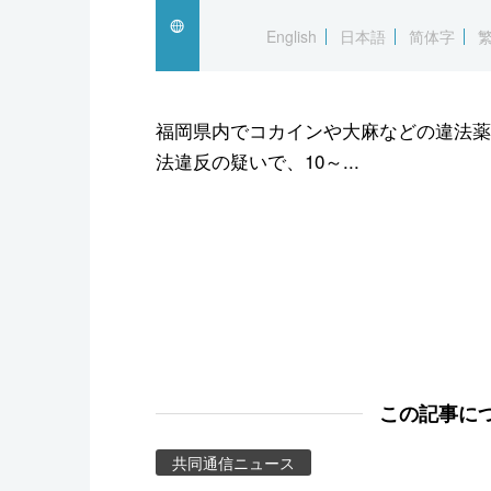
スポーツ・東京2020
English
日本語
简体字
福岡県内でコカインや大麻などの違法薬
法違反の疑いで、10～...
この記事に
共同通信ニュース