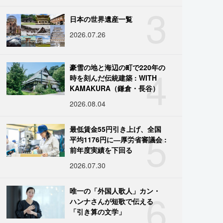
3
日本の世界遺産一覧
2026.07.26
4
豪雪の地と海辺の町で220年の
時を刻んだ伝統建築 : WITH
KAMAKURA（鎌倉・長谷）
2026.08.04
5
最低賃金55円引き上げ、全国
平均1176円に―厚労省審議会 :
前年度実績を下回る
2026.07.30
6
唯一の「外国人歌人」カン・
ハンナさんが短歌で伝える
「引き算の文学」