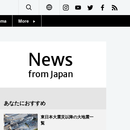
ema
More
English
Topics
简体字
Images
News
繁體字
People
Français
from Japan
東京
Español
お知らせ
العربية
あなたにおすすめ
Русский
東日本大震災以降の大地震一
覧