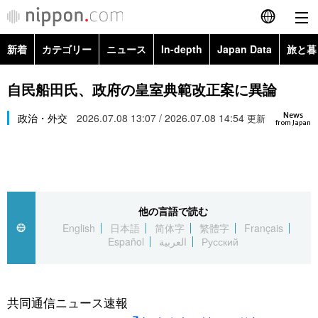
新着
カテゴリー
ニュース
In-depth
Japan Data
旅と暮
English
政治・外交
Topics
自民船田氏、政府の皇室典範改正案に異論
简体字
News
経済・ビジネス
政治・外交
2026.07.08 13:07 / 2026.07.08 14:54
Images
更新
繁體字
from Japan
カテゴリー
国際・海外
People
Français
政治・外交
ニュース
社会
東京
Español
他の言語で読む
経済・ビジネス
トップ
In-depth
文化
お知らせ
English
日本語
简体字
繁體字
Français
العربية
Español
العربية
Русский
国際
アーカイブ
Japan Data
科学・技術
Русский
社会
旅と暮らし
暮らし
共同通信ニュース速報