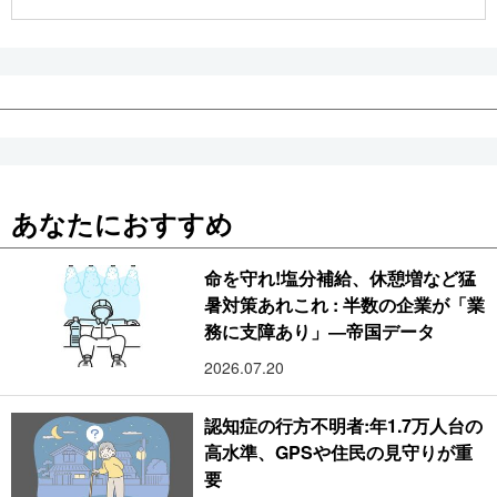
公式SNS
あなたにおすすめ
命を守れ!塩分補給、休憩増など猛
暑対策あれこれ : 半数の企業が「業
務に支障あり」―帝国データ
2026.07.20
認知症の行方不明者:年1.7万人台の
高水準、GPSや住民の見守りが重
要