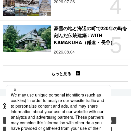
4
2026.07.26
豪雪の地と海辺の町で220年の時を
5
刻んだ伝統建築 : WITH
KAMAKURA（鎌倉・長谷）
2026.08.04
もっと見る
注目のキーワード
共同通信ニュース
気象・災害
災害
観光
気象庁
地震
津波
熊本
熊本地震