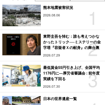
1
熊本地震被害状況
2026.08.06
東野圭吾を悼む：誰も考えつかな
2
かったトリック──ミステリーの金
字塔『容疑者Ｘの献身』の舞台裏
2026.07.29
最低賃金55円引き上げ、全国平均
3
1176円に―厚労省審議会 : 前年度
実績を下回る
2026.07.30
日本の世界遺産一覧