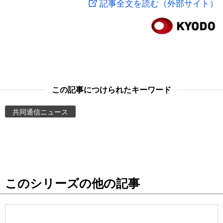
記事全文を読む（外部サイト）
スポーツ・東京2020
文化
動画/Live
科学・技術
Books
暮らし
Cinema
この記事につけられたキーワード
スポーツ・東京2020
Topics
共同通信ニュース
Images
People
このシリーズの他の記事
東京
お知らせ