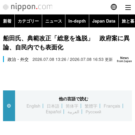
新着
カテゴリー
ニュース
In-depth
Japan Data
旅と暮
English
政治・外交
Topics
船田氏、典範改正「総意を逸脱」 政府案に異
简体字
論、自民内でも表面化
経済・ビジネス
Images
繁體字
カテゴリー
News
政治・外交
2026.07.08 13:26 / 2026.07.08 16:53
更新
from Japan
国際・海外
People
Français
政治・外交
ニュース
社会
東京
Español
経済・ビジネス
トップ
In-depth
文化
お知らせ
العربية
他の言語で読む
English
日本語
简体字
繁體字
Français
国際
アーカイブ
Japan Data
科学・技術
Español
العربية
Русский
Русский
社会
旅と暮らし
暮らし