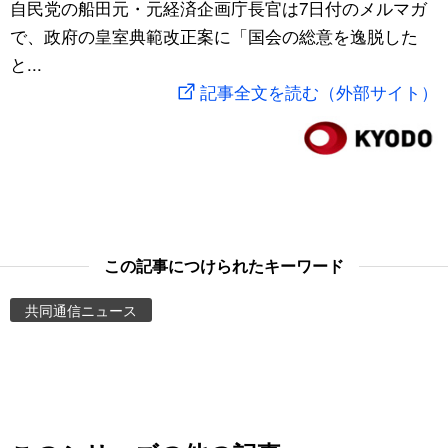
自民党の船田元・元経済企画庁長官は7日付のメルマガ
スポーツ・東京2020
文化
動画/Live
で、政府の皇室典範改正案に「国会の総意を逸脱した
と...
科学・技術
Books
記事全文を読む（外部サイト）
暮らし
Cinema
スポーツ・東京2020
Topics
Images
この記事につけられたキーワード
共同通信ニュース
People
東京
お知らせ