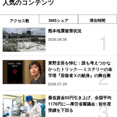
人気のコンテンツ
SNSシェア
滞在時間
アクセス数
1
熊本地震被害状況
2026.08.06
東野圭吾を悼む：誰も考えつかな
2
かったトリック──ミステリーの金
字塔『容疑者Ｘの献身』の舞台裏
2026.07.29
最低賃金55円引き上げ、全国平均
3
1176円に―厚労省審議会 : 前年度
実績を下回る