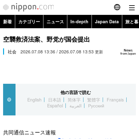
新着
カテゴリー
ニュース
In-depth
Japan Data
旅と暮
English
政治・外交
Topics
空襲救済法案、野党が国会提出
简体字
News
経済・ビジネス
社会
2026.07.08 13:36 / 2026.07.08 13:53
Images
更新
繁體字
from Japan
カテゴリー
国際・海外
People
Français
政治・外交
ニュース
社会
東京
Español
他の言語で読む
経済・ビジネス
トップ
In-depth
文化
お知らせ
English
日本語
简体字
繁體字
Français
العربية
Español
العربية
Русский
国際
アーカイブ
Japan Data
科学・技術
Русский
社会
旅と暮らし
暮らし
共同通信ニュース速報