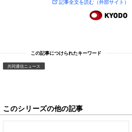
記事全文を読む（外部サイト）
スポーツ・東京2020
文化
動画/Live
科学・技術
Books
暮らし
Cinema
この記事につけられたキーワード
スポーツ・東京2020
Topics
共同通信ニュース
Images
People
このシリーズの他の記事
東京
お知らせ