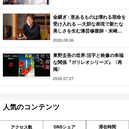
金継ぎ : 形あるものは壊れる宿命を
受け入れる ―大胆な表現で新たな
美しさを生む漆芸修復師・末崎広
樹
2026.08.06
東野圭吾の世界:活字と映像の幸福
な関係『ガリレオシリーズ』〈再
掲〉
2026.07.27
人気のコンテンツ
SNSシェア
滞在時間
アクセス数