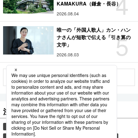
4
KAMAKURA（鎌倉・長谷）
2026.08.04
唯一の「外国人歌人」カン・ハン
5
ナさんが短歌で伝える「引き算の
文学」
2026.08.03
もっと見る
注目のキーワード
共同通信ニュース
国民栄誉賞
イチロー
サッカー
長嶋茂雄
羽生結弦
大谷翔平