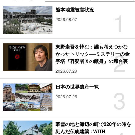
1
熊本地震被害状況
2026.08.07
東野圭吾を悼む：誰も考えつかな
2
かったトリック──ミステリーの金
字塔『容疑者Ｘの献身』の舞台裏
2026.07.29
3
日本の世界遺産一覧
2026.07.26
豪雪の地と海辺の町で220年の時を
刻んだ伝統建築 : WITH