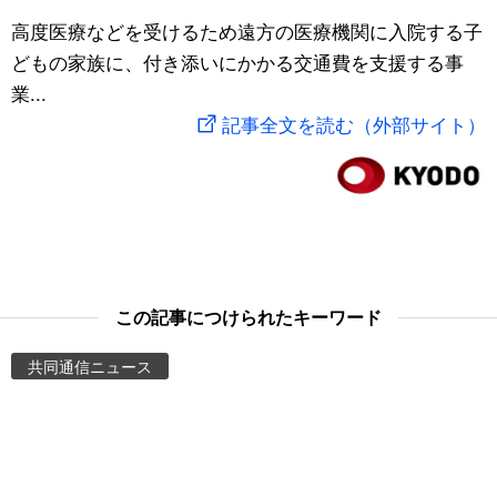
スポーツ・東京2020
高度医療などを受けるため遠方の医療機関に入院する子
文化
動画/Live
どもの家族に、付き添いにかかる交通費を支援する事
業...
科学・技術
Books
記事全文を読む（外部サイト）
暮らし
Cinema
スポーツ・東京2020
Topics
Images
この記事につけられたキーワード
People
共同通信ニュース
東京
お知らせ