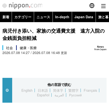
新着
カテゴリー
ニュース
In-depth
Japan Data
旅と暮
English
政治・外交
Topics
病児付き添い、家族の交通費支援 遠方入院の
简体字
金銭面負担軽減
経済・ビジネス
Images
繁體字
カテゴリー
News
社会
健康・医療
from Japan
2026.07.08 14:27 / 2026.07.08 16:48
国際・海外
更新
People
Français
政治・外交
ニュース
社会
東京
Español
経済・ビジネス
トップ
In-depth
文化
お知らせ
العربية
他の言語で読む
国際
アーカイブ
Japan Data
科学・技術
English
日本語
简体字
繁體字
Français
Русский
Español
العربية
Русский
社会
旅と暮らし
暮らし