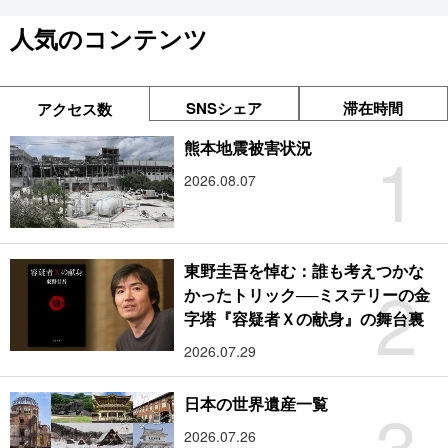
人気のコンテンツ
SNSシェア
滞在時間
アクセス数
1
熊本地震被害状況
2026.08.07
東野圭吾を悼む：誰も考えつかな
2
かったトリック──ミステリーの金
字塔『容疑者Ｘの献身』の舞台裏
2026.07.29
3
日本の世界遺産一覧
2026.07.26