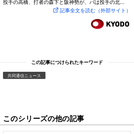
投手の高橋、打者の森下と阪神勢が、パは投手の北...
スポーツ・東京2020
文化
動画/Live
記事全文を読む（外部サイト）
科学・技術
Books
暮らし
Cinema
スポーツ・東京2020
Topics
この記事につけられたキーワード
共同通信ニュース
Images
People
東京
このシリーズの他の記事
お知らせ