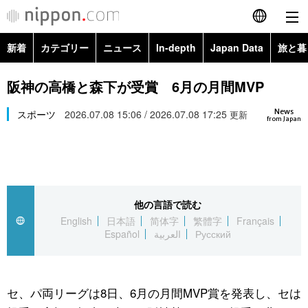
新着
カテゴリー
ニュース
In-depth
Japan Data
旅と暮
English
政治・外交
Topics
阪神の高橋と森下が受賞 6月の月間MVP
简体字
News
経済・ビジネス
スポーツ
2026.07.08 15:06 / 2026.07.08 17:25
Images
更新
繁體字
from Japan
カテゴリー
国際・海外
People
Français
政治・外交
ニュース
社会
東京
Español
他の言語で読む
経済・ビジネス
トップ
In-depth
文化
お知らせ
English
日本語
简体字
繁體字
Français
العربية
Español
العربية
Русский
国際
アーカイブ
Japan Data
科学・技術
Русский
社会
旅と暮らし
暮らし
セ、パ両リーグは8日、6月の月間MVP賞を発表し、セは