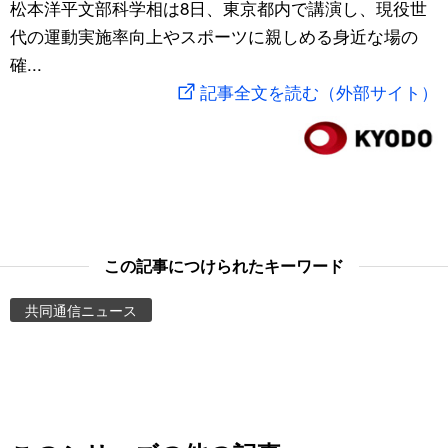
松本洋平文部科学相は8日、東京都内で講演し、現役世
スポーツ・東京2020
文化
動画/Live
代の運動実施率向上やスポーツに親しめる身近な場の
確...
科学・技術
Books
記事全文を読む（外部サイト）
暮らし
Cinema
スポーツ・東京2020
Topics
Images
この記事につけられたキーワード
共同通信ニュース
People
東京
お知らせ