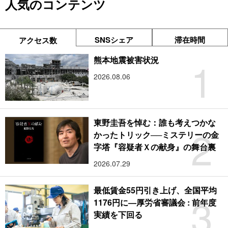
人気のコンテンツ
SNSシェア
滞在時間
アクセス数
1
熊本地震被害状況
2026.08.06
東野圭吾を悼む：誰も考えつかな
2
かったトリック──ミステリーの金
字塔『容疑者Ｘの献身』の舞台裏
2026.07.29
最低賃金55円引き上げ、全国平均
3
1176円に―厚労省審議会 : 前年度
実績を下回る