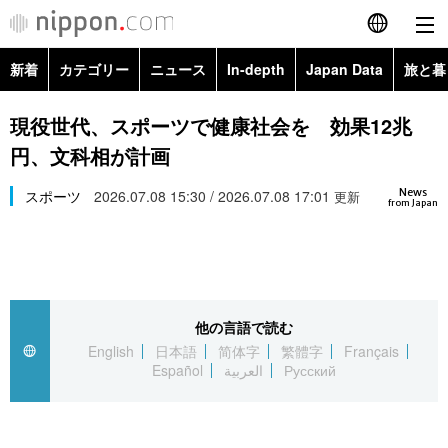
新着
カテゴリー
ニュース
In-depth
Japan Data
旅と暮
English
政治・外交
Topics
現役世代、スポーツで健康社会を 効果12兆
简体字
円、文科相が計画
経済・ビジネス
Images
繁體字
カテゴリー
News
スポーツ
2026.07.08 15:30 / 2026.07.08 17:01
更新
from Japan
国際・海外
People
Français
政治・外交
ニュース
社会
東京
Español
経済・ビジネス
トップ
In-depth
文化
お知らせ
العربية
他の言語で読む
English
日本語
简体字
繁體字
Français
国際
アーカイブ
Japan Data
科学・技術
Español
العربية
Русский
Русский
社会
旅と暮らし
暮らし