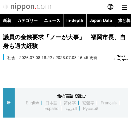
新着
カテゴリー
ニュース
In-depth
Japan Data
旅と暮
English
政治・外交
Topics
議員の金銭要求「ノーが大事」 福岡市長、自
简体字
身も過去経験
経済・ビジネス
Images
繁體字
カテゴリー
News
社会
2026.07.08 16:22 / 2026.07.08 16:45
更新
from Japan
国際・海外
People
Français
政治・外交
ニュース
社会
東京
Español
経済・ビジネス
トップ
In-depth
文化
お知らせ
العربية
他の言語で読む
English
日本語
简体字
繁體字
Français
国際
アーカイブ
Japan Data
科学・技術
Español
العربية
Русский
Русский
社会
旅と暮らし
暮らし