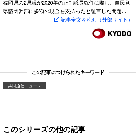
福岡県の2県議が2020年の正副議長就任に際し、自民党
スポーツ・東京2020
文化
動画/Live
県議団幹部に多額の現金を支払ったと証言した問題...
記事全文を読む（外部サイト）
科学・技術
Books
暮らし
Cinema
スポーツ・東京2020
Topics
この記事につけられたキーワード
Images
共同通信ニュース
People
東京
このシリーズの他の記事
お知らせ