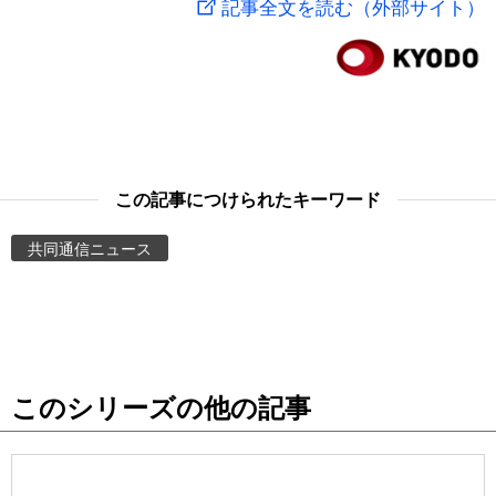
記事全文を読む（外部サイト）
スポーツ・東京2020
文化
動画/Live
科学・技術
Books
暮らし
Cinema
この記事につけられたキーワード
スポーツ・東京2020
Topics
共同通信ニュース
Images
People
このシリーズの他の記事
東京
お知らせ