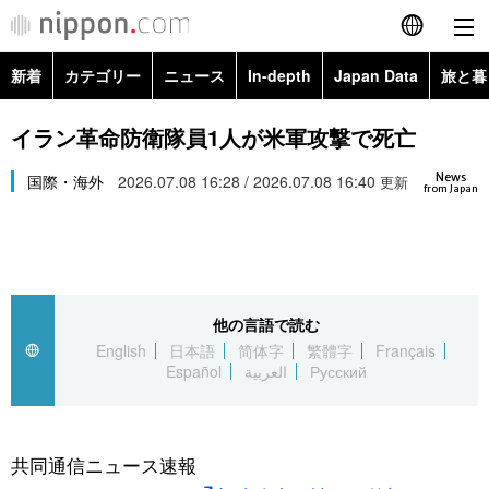
新着
カテゴリー
ニュース
In-depth
Japan Data
旅と暮
English
政治・外交
Topics
イラン革命防衛隊員1人が米軍攻撃で死亡
简体字
News
経済・ビジネス
国際・海外
2026.07.08 16:28 / 2026.07.08 16:40
Images
更新
繁體字
from Japan
カテゴリー
国際・海外
People
Français
政治・外交
ニュース
社会
東京
Español
他の言語で読む
経済・ビジネス
トップ
In-depth
文化
お知らせ
English
日本語
简体字
繁體字
Français
العربية
Español
العربية
Русский
国際
アーカイブ
Japan Data
科学・技術
Русский
社会
旅と暮らし
暮らし
共同通信ニュース速報