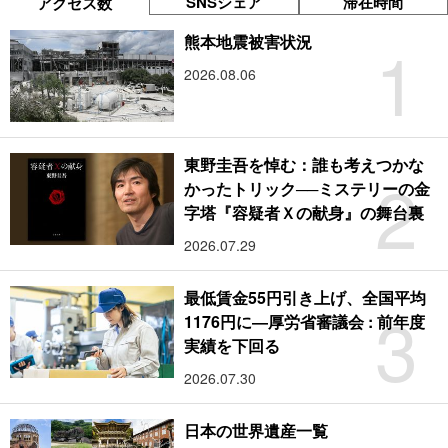
SNSシェア
滞在時間
アクセス数
1
熊本地震被害状況
2026.08.06
東野圭吾を悼む：誰も考えつかな
2
かったトリック──ミステリーの金
字塔『容疑者Ｘの献身』の舞台裏
2026.07.29
最低賃金55円引き上げ、全国平均
3
1176円に―厚労省審議会 : 前年度
実績を下回る
2026.07.30
日本の世界遺産一覧