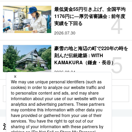
最低賃金55円引き上げ、全国平均
4
1176円に―厚労省審議会 : 前年度
実績を下回る
2026.07.30
豪雪の地と海辺の町で220年の時を
5
刻んだ伝統建築 : WITH
KAMAKURA（鎌倉・長谷）
2026.08.04
もっと見る
注目のキーワード