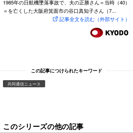
1985年の日航機墜落事故で、夫の正勝さん＝当時（40）
スポーツ・東京2020
文化
動画/Live
＝を亡くした大阪府箕面市の谷口真知子さん（7...
記事全文を読む（外部サイト）
科学・技術
Books
暮らし
Cinema
スポーツ・東京2020
Topics
この記事につけられたキーワード
Images
共同通信ニュース
People
東京
このシリーズの他の記事
お知らせ