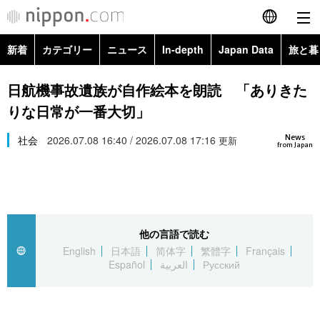
新着
カテゴリー
ニュース
In-depth
Japan Data
旅と暮
English
政治・外交
Topics
日航機事故遺族が自作絵本を朗読 「ありきた
简体字
りな日常が一番大切」
経済・ビジネス
Images
繁體字
カテゴリー
News
社会
2026.07.08 16:40 / 2026.07.08 17:16
更新
from Japan
国際・海外
People
Français
政治・外交
ニュース
社会
東京
Español
経済・ビジネス
トップ
In-depth
文化
お知らせ
العربية
他の言語で読む
English
日本語
简体字
繁體字
Français
国際
アーカイブ
Japan Data
科学・技術
Español
العربية
Русский
Русский
社会
旅と暮らし
暮らし