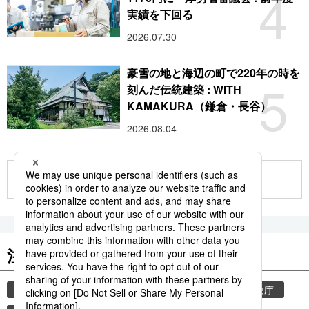
4
実績を下回る
2026.07.30
豪雪の地と海辺の町で220年の時を
5
刻んだ伝統建築 : WITH
KAMAKURA（鎌倉・長谷）
2026.08.04
もっと見る
注目のキーワード
共同通信ニュース
気象・災害
災害
気象庁