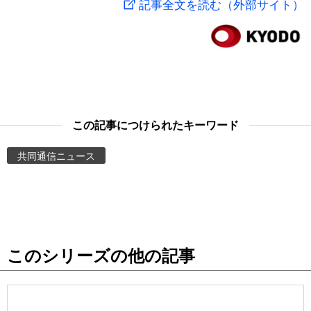
記事全文を読む（外部サイト）
スポーツ・東京2020
文化
動画/Live
科学・技術
Books
暮らし
Cinema
この記事につけられたキーワード
スポーツ・東京2020
Topics
共同通信ニュース
Images
People
このシリーズの他の記事
東京
お知らせ