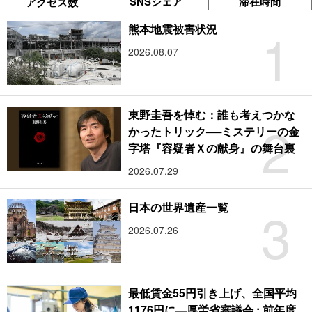
SNSシェア
滞在時間
アクセス数
1
熊本地震被害状況
2026.08.07
東野圭吾を悼む：誰も考えつかな
2
かったトリック──ミステリーの金
字塔『容疑者Ｘの献身』の舞台裏
2026.07.29
3
日本の世界遺産一覧
2026.07.26
最低賃金55円引き上げ、全国平均
1176円に―厚労省審議会 : 前年度