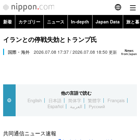
新着
カテゴリー
ニュース
In-depth
Japan Data
旅と暮
English
政治・外交
Topics
イランとの停戦失効とトランプ氏
简体字
News
経済・ビジネス
国際・海外
2026.07.08 17:37 / 2026.07.08 18:50
Images
更新
繁體字
from Japan
カテゴリー
国際・海外
People
Français
政治・外交
ニュース
社会
東京
Español
他の言語で読む
経済・ビジネス
トップ
In-depth
文化
お知らせ
English
日本語
简体字
繁體字
Français
العربية
Español
العربية
Русский
国際
アーカイブ
Japan Data
科学・技術
Русский
社会
旅と暮らし
暮らし
共同通信ニュース速報