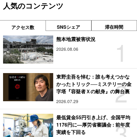
人気のコンテンツ
SNSシェア
滞在時間
アクセス数
1
熊本地震被害状況
2026.08.06
東野圭吾を悼む：誰も考えつかな
2
かったトリック──ミステリーの金
字塔『容疑者Ｘの献身』の舞台裏
2026.07.29
最低賃金55円引き上げ、全国平均
3
1176円に―厚労省審議会 : 前年度
実績を下回る