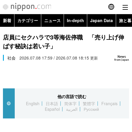
新着
カテゴリー
ニュース
In-depth
Japan Data
旅と暮
English
政治・外交
Topics
店員にセクハラで3等海佐停職 「売り上げ伸
简体字
ばす秘訣は若い子」
経済・ビジネス
Images
繁體字
カテゴリー
News
社会
2026.07.08 17:59 / 2026.07.08 18:15
更新
from Japan
国際・海外
People
Français
政治・外交
ニュース
社会
東京
Español
経済・ビジネス
トップ
In-depth
文化
お知らせ
العربية
他の言語で読む
English
日本語
简体字
繁體字
Français
国際
アーカイブ
Japan Data
科学・技術
Español
العربية
Русский
Русский
社会
旅と暮らし
暮らし