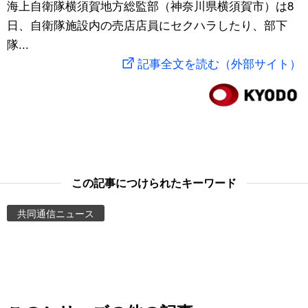
海上自衛隊横須賀地方総監部（神奈川県横須賀市）は8
スポーツ・東京2020
文化
動画/Live
日、自衛隊施設内の売店店員にセクハラしたり、部下
隊...
科学・技術
Books
記事全文を読む（外部サイト）
暮らし
Cinema
スポーツ・東京2020
Topics
Images
この記事につけられたキーワード
共同通信ニュース
People
東京
お知らせ