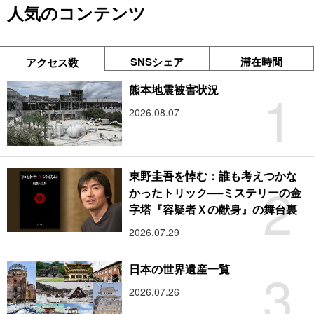
人気のコンテンツ
SNSシェア
滞在時間
アクセス数
1
熊本地震被害状況
2026.08.07
東野圭吾を悼む：誰も考えつかな
2
かったトリック──ミステリーの金
字塔『容疑者Ｘの献身』の舞台裏
2026.07.29
3
日本の世界遺産一覧
2026.07.26