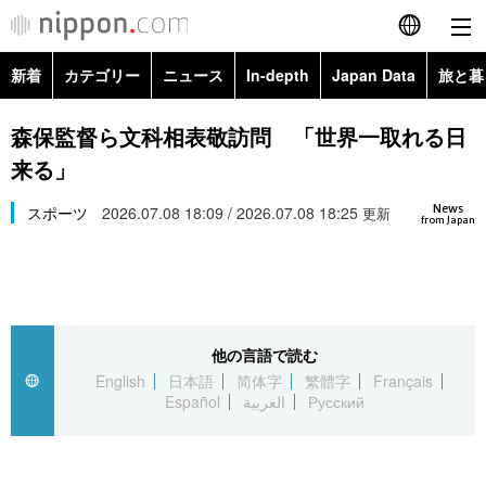
新着
カテゴリー
ニュース
In-depth
Japan Data
旅と暮
English
政治・外交
Topics
森保監督ら文科相表敬訪問 「世界一取れる日
简体字
来る」
経済・ビジネス
Images
繁體字
カテゴリー
News
スポーツ
2026.07.08 18:09 / 2026.07.08 18:25
更新
from Japan
国際・海外
People
Français
政治・外交
ニュース
社会
東京
Español
経済・ビジネス
トップ
In-depth
文化
お知らせ
العربية
他の言語で読む
English
日本語
简体字
繁體字
Français
国際
アーカイブ
Japan Data
科学・技術
Español
العربية
Русский
Русский
社会
旅と暮らし
暮らし