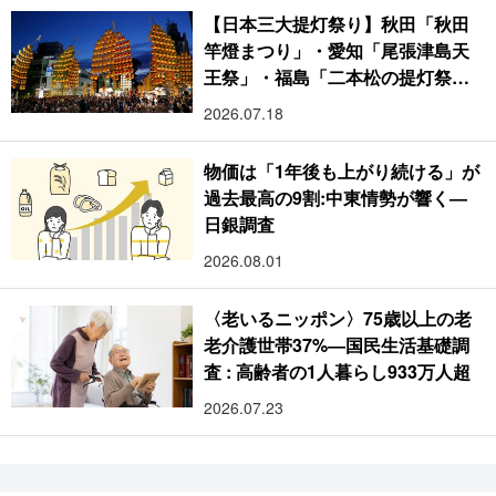
【日本三大提灯祭り】秋田「秋田
竿燈まつり」・愛知「尾張津島天
王祭」・福島「二本松の提灯祭
り」:おびただしい灯火が夜空を照
2026.07.18
らす光の祭典
物価は「1年後も上がり続ける」が
過去最高の9割:中東情勢が響く―
日銀調査
2026.08.01
〈老いるニッポン〉75歳以上の老
老介護世帯37%―国民生活基礎調
査 : 高齢者の1人暮らし933万人超
2026.07.23