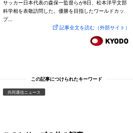
サッカー日本代表の森保一監督らが8日、松本洋平文部
スポーツ・東京2020
文化
動画/Live
科学相を表敬訪問した。優勝を目指したワールドカッ
プ...
科学・技術
Books
記事全文を読む（外部サイト）
暮らし
Cinema
スポーツ・東京2020
Topics
Images
この記事につけられたキーワード
共同通信ニュース
People
東京
お知らせ