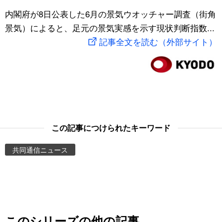
スポーツ・東京2020
内閣府が8日公表した6月の景気ウオッチャー調査（街角
文化
動画/Live
景気）によると、足元の景気実感を示す現状判断指数...
記事全文を読む（外部サイト）
科学・技術
Books
暮らし
Cinema
スポーツ・東京2020
Topics
Images
この記事につけられたキーワード
共同通信ニュース
People
東京
お知らせ
このシリーズの他の記事