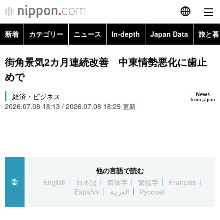
新着
カテゴリー
ニュース
In-depth
Japan Data
旅と暮
English
政治・外交
Topics
街角景気2カ月連続改善 中東情勢悪化に歯止
简体字
めで
経済・ビジネス
Images
繁體字
カテゴリー
News
経済・ビジネス
from Japan
2026.07.08 18:13 / 2026.07.08 18:29
国際・海外
更新
People
Français
政治・外交
ニュース
社会
東京
Español
経済・ビジネス
トップ
In-depth
文化
お知らせ
العربية
他の言語で読む
国際
アーカイブ
Japan Data
科学・技術
English
日本語
简体字
繁體字
Français
Русский
Español
العربية
Русский
社会
旅と暮らし
暮らし