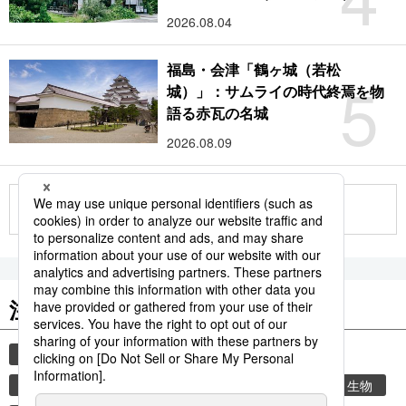
2026.08.04
福島・会津「鶴ヶ城（若松
5
城）」：サムライの時代終焉を物
語る赤瓦の名城
2026.08.09
もっと見る
注目のキーワード
共同通信ニュース
観光
気象・災害
時事通信ニュース
災害
旅
環境・自然・生物