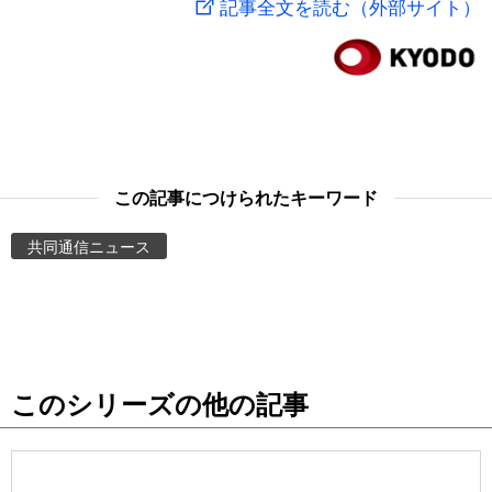
記事全文を読む（外部サイト）
スポーツ・東京2020
文化
動画/Live
科学・技術
Books
暮らし
Cinema
この記事につけられたキーワード
スポーツ・東京2020
Topics
共同通信ニュース
Images
People
このシリーズの他の記事
東京
お知らせ