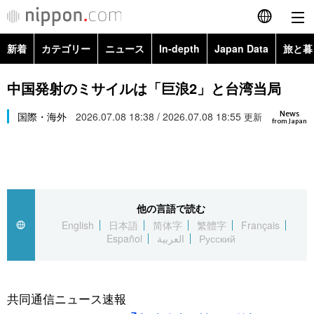
新着
カテゴリー
ニュース
In-depth
Japan Data
旅と暮
English
政治・外交
Topics
中国発射のミサイルは「巨浪2」と台湾当局
简体字
News
経済・ビジネス
国際・海外
2026.07.08 18:38 / 2026.07.08 18:55
Images
更新
繁體字
from Japan
カテゴリー
国際・海外
People
Français
政治・外交
ニュース
社会
東京
Español
他の言語で読む
経済・ビジネス
トップ
In-depth
文化
お知らせ
English
日本語
简体字
繁體字
Français
العربية
Español
العربية
Русский
国際
アーカイブ
Japan Data
科学・技術
Русский
社会
旅と暮らし
暮らし
共同通信ニュース速報