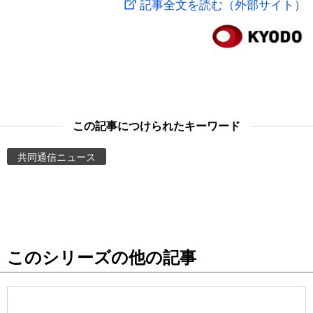
記事全文を読む（外部サイト）
スポーツ・東京2020
文化
動画/Live
科学・技術
Books
暮らし
Cinema
この記事につけられたキーワード
スポーツ・東京2020
Topics
共同通信ニュース
Images
People
このシリーズの他の記事
東京
お知らせ