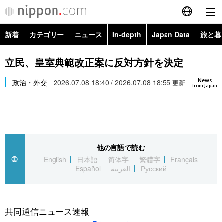
新着
カテゴリー
ニュース
In-depth
Japan Data
旅と暮
English
政治・外交
Topics
立民、皇室典範改正案に反対方針を決定
简体字
News
経済・ビジネス
政治・外交
2026.07.08 18:40 / 2026.07.08 18:55
Images
更新
繁體字
from Japan
カテゴリー
国際・海外
People
Français
政治・外交
ニュース
社会
東京
Español
他の言語で読む
経済・ビジネス
トップ
In-depth
文化
お知らせ
English
日本語
简体字
繁體字
Français
العربية
Español
العربية
Русский
国際
アーカイブ
Japan Data
科学・技術
Русский
社会
旅と暮らし
暮らし
共同通信ニュース速報