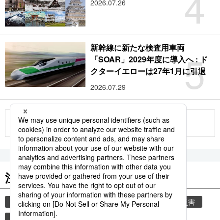
4
2026.07.26
新幹線に新たな検査用車両
5
「SOAR」2029年度に導入へ : ド
クターイエローは27年1月に引退
2026.07.29
もっと見る
注目のキーワード
共同通信ニュース
気象・災害
気象庁
災害
地震
津波
熊本地震
熊本
観光