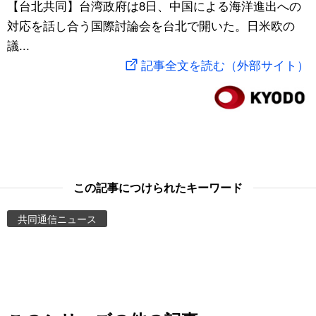
【台北共同】台湾政府は8日、中国による海洋進出への
スポーツ・東京2020
文化
動画/Live
対応を話し合う国際討論会を台北で開いた。日米欧の
議...
科学・技術
Books
記事全文を読む（外部サイト）
暮らし
Cinema
スポーツ・東京2020
Topics
Images
この記事につけられたキーワード
共同通信ニュース
People
東京
お知らせ