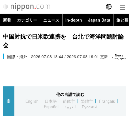
新着
カテゴリー
ニュース
In-depth
Japan Data
旅と暮
English
政治・外交
Topics
中国対抗で日米欧連携を 台北で海洋問題討論
简体字
会
経済・ビジネス
Images
繁體字
カテゴリー
News
国際・海外
2026.07.08 18:44 / 2026.07.08 19:01
更新
from Japan
国際・海外
People
Français
政治・外交
ニュース
社会
東京
Español
経済・ビジネス
トップ
In-depth
文化
お知らせ
العربية
他の言語で読む
English
日本語
简体字
繁體字
Français
国際
アーカイブ
Japan Data
科学・技術
Español
العربية
Русский
Русский
社会
旅と暮らし
暮らし