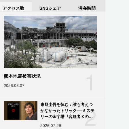
アクセス数
SNSシェア
滞在時間
1
熊本地震被害状況
2026.08.07
2
東野圭吾を悼む：誰も考えつ
かなかったトリック──ミステ
リーの金字塔『容疑者Ｘの献
身』の舞台裏
2026.07.29