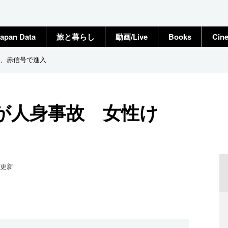
apan Data
旅と暮らし
動画/Live
Books
Cin
、赤信号で進入
が人身事故 女性け
更新