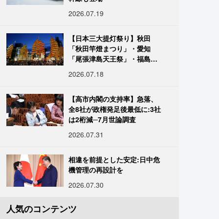
2026.07.19
【日本三大提灯祭り】秋田
「秋田竿燈まつり」・愛知
「尾張津島天王祭」・福島
「二本松の提灯祭り」:おびた
2026.07.18
だしい灯火が夜空を照らす光
の祭典
【高市内閣の支持率】急落、
全8社が政権発足後最低に:3社
は2桁減─7月世論調査
2026.07.31
相違を前提とした安定:日中危
機管理の再設計を
2026.07.30
人気のコンテンツ