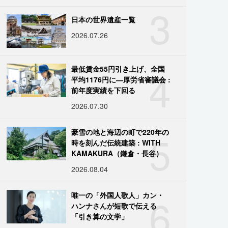
3
日本の世界遺産一覧
2026.07.26
4
最低賃金55円引き上げ、全国
平均1176円に―厚労省審議会 :
前年度実績を下回る
2026.07.30
5
豪雪の地と海辺の町で220年の
時を刻んだ伝統建築 : WITH
KAMAKURA（鎌倉・長谷）
2026.08.04
6
唯一の「外国人歌人」カン・
ハンナさんが短歌で伝える
「引き算の文学」