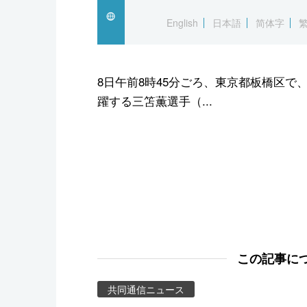
スポーツ・東京2020
English
日本語
简体字
8日午前8時45分ごろ、東京都板橋区
躍する三笘薫選手（...
この記事に
共同通信ニュース