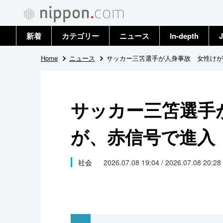
新着
カテゴリー
ニュース
In-depth
J
政治・外交
トップ
Home
ニュース
サッカー三笘選手が人身事故 女性けが
経済・ビジネス
アーカイブ
サッカー三笘選手
国際
が、赤信号で進入
社会
文化
社会
2026.07.08 19:04 / 2026.07.08 20:28
科学・技術
暮らし