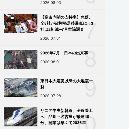
2026.08.03
7
【高市内閣の支持率】急落、
全8社が政権発足後最低に：3
社は2桁減─7月世論調査
2026.07.31
8
2026年7月 日本の出来事
2026.08.01
9
東日本大震災以降の大地震一
覧
2026.07.28
10
リニア中央新幹線、全線着工
へ 品川～名古屋が最速40
分、開業は早くて2036年