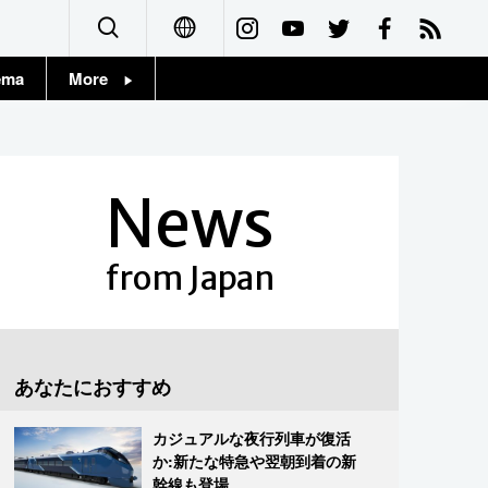
ema
More
English
Topics
简体字
Images
News
繁體字
People
Français
from Japan
東京
Español
お知らせ
العربية
あなたにおすすめ
Русский
カジュアルな夜行列車が復活
か:新たな特急や翌朝到着の新
幹線も登場