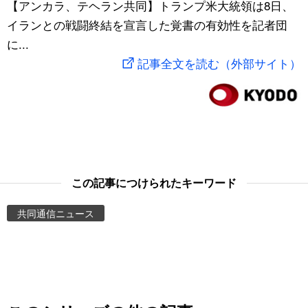
【アンカラ、テヘラン共同】トランプ米大統領は8日、
スポーツ・東京2020
文化
動画/Live
イランとの戦闘終結を宣言した覚書の有効性を記者団
に...
科学・技術
Books
記事全文を読む（外部サイト）
暮らし
Cinema
スポーツ・東京2020
Topics
Images
この記事につけられたキーワード
共同通信ニュース
People
東京
お知らせ