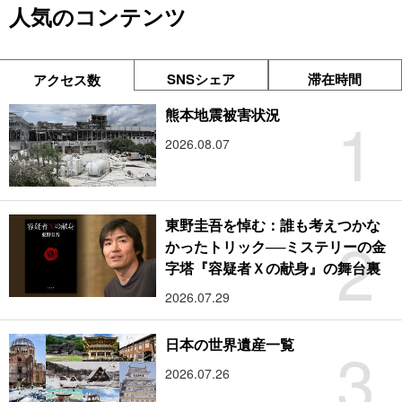
人気のコンテンツ
SNSシェア
滞在時間
アクセス数
1
熊本地震被害状況
2026.08.07
東野圭吾を悼む：誰も考えつかな
2
かったトリック──ミステリーの金
字塔『容疑者Ｘの献身』の舞台裏
2026.07.29
3
日本の世界遺産一覧
2026.07.26