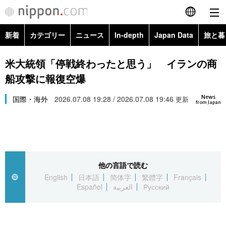
新着
カテゴリー
ニュース
In-depth
Japan Data
旅と暮
English
政治・外交
Topics
米大統領「停戦終わったと思う」 イランの商
简体字
船攻撃に報復空爆
経済・ビジネス
Images
繁體字
カテゴリー
News
国際・海外
2026.07.08 19:28 / 2026.07.08 19:46
更新
from Japan
国際・海外
People
Français
政治・外交
ニュース
社会
東京
Español
経済・ビジネス
トップ
In-depth
文化
お知らせ
العربية
他の言語で読む
English
日本語
简体字
繁體字
Français
国際
アーカイブ
Japan Data
科学・技術
Español
العربية
Русский
Русский
社会
旅と暮らし
暮らし