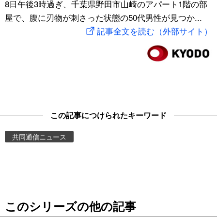
8日午後3時過ぎ、千葉県野田市山崎のアパート1階の部
スポーツ・東京2020
文化
動画/Live
屋で、腹に刃物が刺さった状態の50代男性が見つか...
記事全文を読む（外部サイト）
科学・技術
Books
暮らし
Cinema
スポーツ・東京2020
Topics
この記事につけられたキーワード
Images
共同通信ニュース
People
東京
このシリーズの他の記事
お知らせ