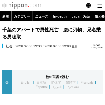
新着
カテゴリー
ニュース
In-depth
Japan Data
旅と暮
English
政治・外交
Topics
千葉のアパートで男性死亡 腹に刃物、兄名乗
简体字
る男聴取
経済・ビジネス
Images
繁體字
カテゴリー
News
社会
2026.07.08 19:33 / 2026.07.08 23:09
更新
from Japan
国際・海外
People
Français
政治・外交
ニュース
社会
東京
Español
経済・ビジネス
トップ
In-depth
文化
お知らせ
العربية
他の言語で読む
English
日本語
简体字
繁體字
Français
国際
アーカイブ
Japan Data
科学・技術
Español
العربية
Русский
Русский
社会
旅と暮らし
暮らし