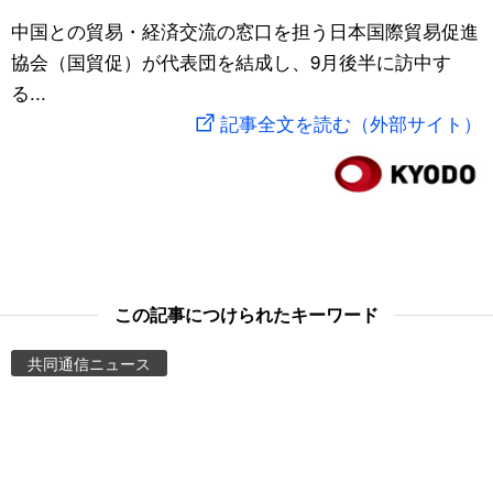
スポーツ・東京2020
中国との貿易・経済交流の窓口を担う日本国際貿易促進
文化
動画/Live
協会（国貿促）が代表団を結成し、9月後半に訪中す
る...
科学・技術
Books
記事全文を読む（外部サイト）
暮らし
Cinema
スポーツ・東京2020
Topics
Images
この記事につけられたキーワード
People
共同通信ニュース
東京
お知らせ