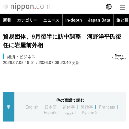
新着
カテゴリー
ニュース
In-depth
Japan Data
旅と暮
English
政治・外交
Topics
貿易団体、9月後半に訪中調整 河野洋平氏後
简体字
任に岩屋前外相
経済・ビジネス
Images
繁體字
カテゴリー
News
経済・ビジネス
from Japan
2026.07.08 19:51 / 2026.07.08 20:40
国際・海外
更新
People
Français
政治・外交
ニュース
社会
東京
Español
経済・ビジネス
トップ
In-depth
文化
お知らせ
العربية
他の言語で読む
国際
アーカイブ
Japan Data
科学・技術
English
日本語
简体字
繁體字
Français
Русский
Español
العربية
Русский
社会
旅と暮らし
暮らし