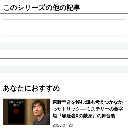
このシリーズの他の記事
公式SNS
あなたにおすすめ
東野圭吾を悼む:誰も考えつかなか
ったトリック──ミステリーの金字
塔『容疑者Xの献身』の舞台裏
2026.07.29