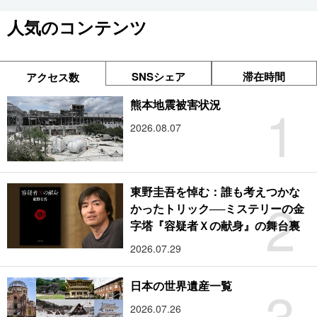
人気のコンテンツ
SNSシェア
滞在時間
アクセス数
1
熊本地震被害状況
2026.08.07
東野圭吾を悼む：誰も考えつかな
2
かったトリック──ミステリーの金
字塔『容疑者Ｘの献身』の舞台裏
2026.07.29
3
日本の世界遺産一覧
2026.07.26