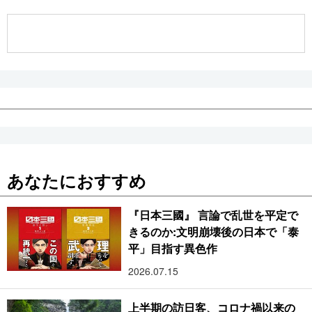
公式SNS
あなたにおすすめ
『日本三國』 言論で乱世を平定で
きるのか:文明崩壊後の日本で「泰
平」目指す異色作
2026.07.15
上半期の訪日客、コロナ禍以来の