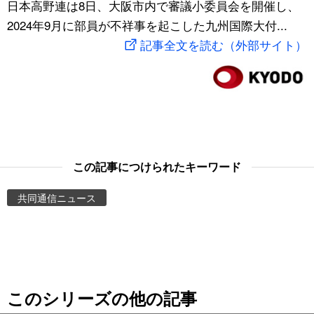
日本高野連は8日、大阪市内で審議小委員会を開催し、
スポーツ・東京2020
文化
動画/Live
2024年9月に部員が不祥事を起こした九州国際大付...
記事全文を読む（外部サイト）
科学・技術
Books
暮らし
Cinema
スポーツ・東京2020
Topics
この記事につけられたキーワード
Images
共同通信ニュース
People
東京
このシリーズの他の記事
お知らせ