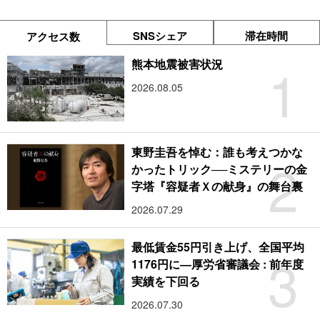
SNSシェア
滞在時間
アクセス数
1
熊本地震被害状況
2026.08.05
東野圭吾を悼む：誰も考えつかな
2
かったトリック──ミステリーの金
字塔『容疑者Ｘの献身』の舞台裏
2026.07.29
最低賃金55円引き上げ、全国平均
3
1176円に―厚労省審議会 : 前年度
実績を下回る
2026.07.30