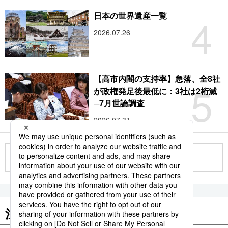
4
日本の世界遺産一覧
2026.07.26
【高市内閣の支持率】急落、全8社
5
が政権発足後最低に：3社は2桁減
─7月世論調査
2026.07.31
もっと見る
注目のキーワード