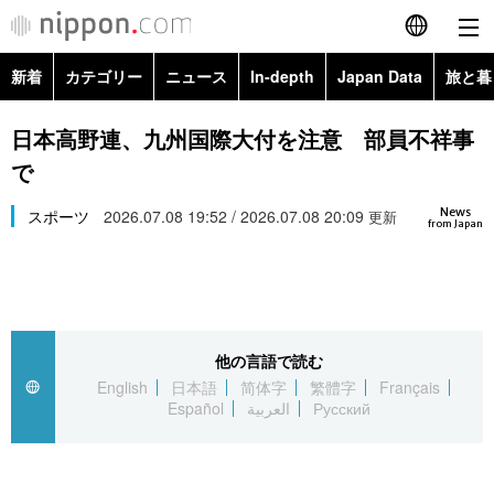
新着
カテゴリー
ニュース
In-depth
Japan Data
旅と暮
English
政治・外交
Topics
日本高野連、九州国際大付を注意 部員不祥事
简体字
で
経済・ビジネス
Images
繁體字
カテゴリー
News
スポーツ
2026.07.08 19:52 / 2026.07.08 20:09
更新
from Japan
国際・海外
People
Français
政治・外交
ニュース
社会
東京
Español
経済・ビジネス
トップ
In-depth
文化
お知らせ
العربية
他の言語で読む
English
日本語
简体字
繁體字
Français
国際
アーカイブ
Japan Data
科学・技術
Español
العربية
Русский
Русский
社会
旅と暮らし
暮らし