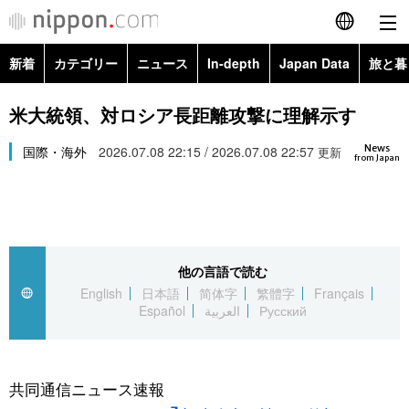
新着
カテゴリー
ニュース
In-depth
Japan Data
旅と暮
English
政治・外交
Topics
米大統領、対ロシア長距離攻撃に理解示す
简体字
News
経済・ビジネス
国際・海外
2026.07.08 22:15 / 2026.07.08 22:57
Images
更新
繁體字
from Japan
カテゴリー
国際・海外
People
Français
政治・外交
ニュース
社会
東京
Español
他の言語で読む
経済・ビジネス
トップ
In-depth
文化
お知らせ
English
日本語
简体字
繁體字
Français
العربية
Español
العربية
Русский
国際
アーカイブ
Japan Data
科学・技術
Русский
社会
旅と暮らし
暮らし
共同通信ニュース速報