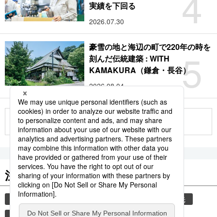
4
実績を下回る
2026.07.30
豪雪の地と海辺の町で220年の時を
5
刻んだ伝統建築 : WITH
KAMAKURA（鎌倉・長谷）
2026.08.04
もっと見る
注目のキーワード
共同通信ニュース
気象・災害
災害
観光
気象庁
津波
地震
旅
熊本