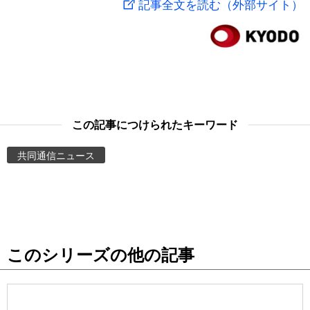
記事全文を読む（外部サイト）
スポーツ・東京2020
文化
動画/Live
科学・技術
Books
暮らし
Cinema
この記事につけられたキーワード
スポーツ・東京2020
Topics
共同通信ニュース
Images
People
このシリーズの他の記事
東京
お知らせ