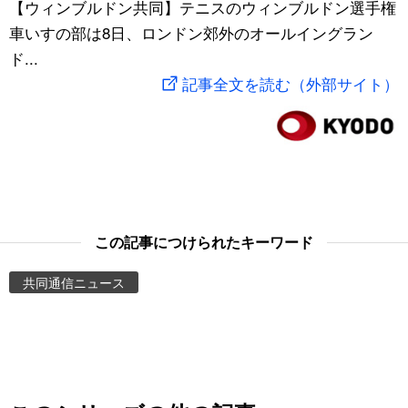
【ウィンブルドン共同】テニスのウィンブルドン選手権
スポーツ・東京2020
文化
動画/Live
車いすの部は8日、ロンドン郊外のオールイングラン
ド...
科学・技術
Books
記事全文を読む（外部サイト）
暮らし
Cinema
スポーツ・東京2020
Topics
Images
この記事につけられたキーワード
共同通信ニュース
People
東京
お知らせ