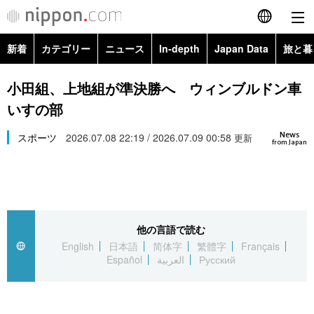
新着
カテゴリー
ニュース
In-depth
Japan Data
旅と暮
English
政治・外交
Topics
小田組、上地組が準決勝へ ウィンブルドン車
简体字
いすの部
経済・ビジネス
Images
繁體字
カテゴリー
News
スポーツ
2026.07.08 22:19 / 2026.07.09 00:58
更新
from Japan
国際・海外
People
Français
政治・外交
ニュース
社会
東京
Español
経済・ビジネス
トップ
In-depth
文化
お知らせ
العربية
他の言語で読む
English
日本語
简体字
繁體字
Français
国際
アーカイブ
Japan Data
科学・技術
Español
العربية
Русский
Русский
社会
旅と暮らし
暮らし