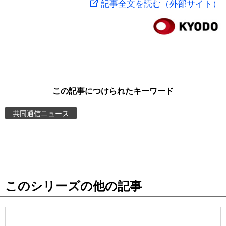
記事全文を読む（外部サイト）
スポーツ・東京2020
文化
動画/Live
科学・技術
Books
暮らし
Cinema
この記事につけられたキーワード
スポーツ・東京2020
Topics
共同通信ニュース
Images
People
このシリーズの他の記事
東京
お知らせ