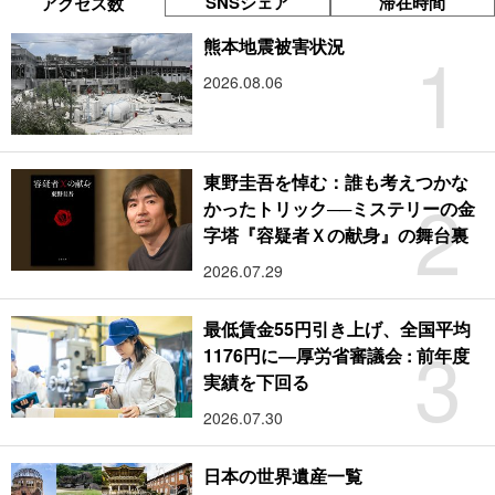
SNSシェア
滞在時間
アクセス数
1
熊本地震被害状況
2026.08.06
東野圭吾を悼む：誰も考えつかな
2
かったトリック──ミステリーの金
字塔『容疑者Ｘの献身』の舞台裏
2026.07.29
最低賃金55円引き上げ、全国平均
3
1176円に―厚労省審議会 : 前年度
実績を下回る
2026.07.30
日本の世界遺産一覧