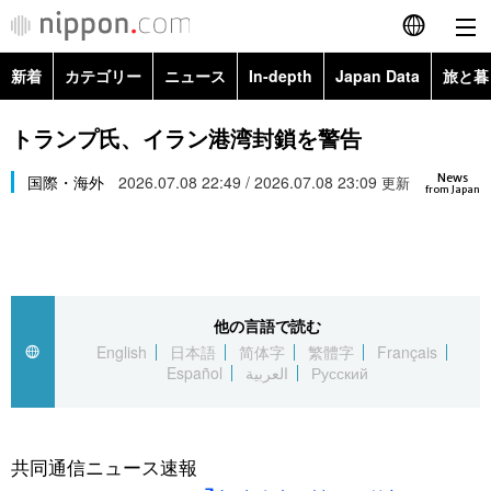
新着
カテゴリー
ニュース
In-depth
Japan Data
旅と暮
English
政治・外交
Topics
トランプ氏、イラン港湾封鎖を警告
简体字
News
経済・ビジネス
国際・海外
2026.07.08 22:49 / 2026.07.08 23:09
Images
更新
繁體字
from Japan
カテゴリー
国際・海外
People
Français
政治・外交
ニュース
社会
東京
Español
他の言語で読む
経済・ビジネス
トップ
In-depth
文化
お知らせ
English
日本語
简体字
繁體字
Français
العربية
Español
العربية
Русский
国際
アーカイブ
Japan Data
科学・技術
Русский
社会
旅と暮らし
暮らし
共同通信ニュース速報