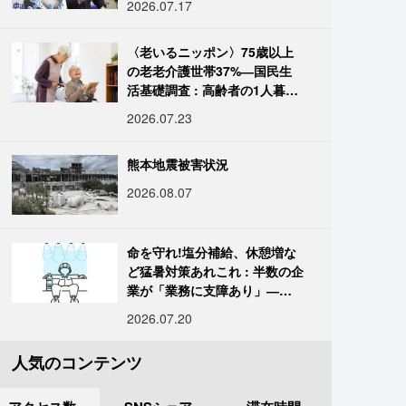
2026.07.17
〈老いるニッポン〉75歳以上
の老老介護世帯37%―国民生
活基礎調査 : 高齢者の1人暮ら
し933万人超
2026.07.23
熊本地震被害状況
2026.08.07
命を守れ!塩分補給、休憩増な
ど猛暑対策あれこれ : 半数の企
業が「業務に支障あり」―帝
国データ
2026.07.20
人気のコンテンツ