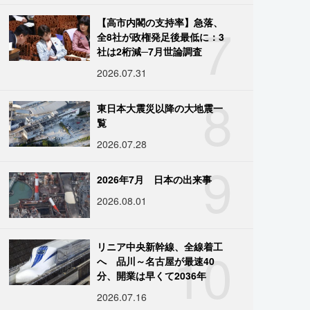
7
【高市内閣の支持率】急落、
全8社が政権発足後最低に：3
社は2桁減─7月世論調査
2026.07.31
8
東日本大震災以降の大地震一
覧
2026.07.28
9
2026年7月 日本の出来事
2026.08.01
10
リニア中央新幹線、全線着工
へ 品川～名古屋が最速40
分、開業は早くて2036年
2026.07.16