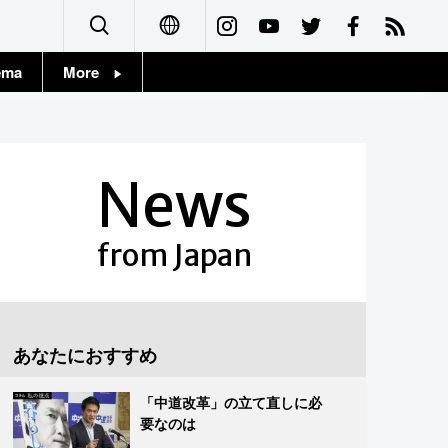
ema
More
English
Topics
简体字
Images
News
繁體字
People
Français
from Japan
東京
Español
お知らせ
العربية
あなたにおすすめ
Русский
「中道改革」の立て直しに必
要なのは