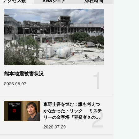
アクセス数
SNSシェア
滞在時間
1
熊本地震被害状況
2026.08.07
2
東野圭吾を悼む：誰も考えつ
かなかったトリック──ミステ
リーの金字塔『容疑者Ｘの献
身』の舞台裏
2026.07.29