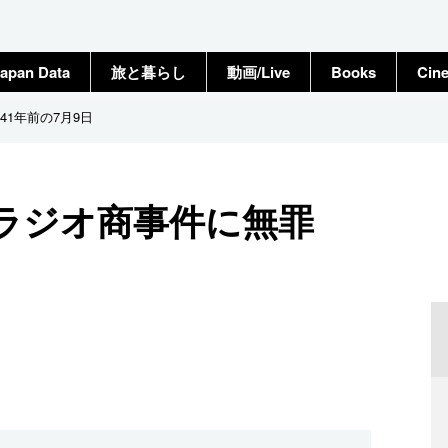
apan Data
旅と暮らし
動画/Live
Books
Cin
1年前の7月9日
島ラジオ商事件に無罪