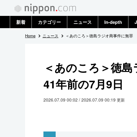
新着
カテゴリー
ニュース
In-depth
J
政治・外交
トップ
Home
ニュース
＜あのころ＞徳島ラジオ商事件に無罪 4
経済・ビジネス
アーカイブ
＜あのころ＞徳
国際
41年前の7月9日
社会
文化
2026.07.09 00:02 / 2026.07.09 00:19
更新
科学・技術
暮らし