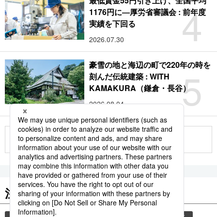
最低賃金55円引き上げ、全国平均
4
1176円に―厚労省審議会 : 前年度
実績を下回る
2026.07.30
豪雪の地と海辺の町で220年の時を
5
刻んだ伝統建築 : WITH
KAMAKURA（鎌倉・長谷）
2026.08.04
もっと見る
注目のキーワード