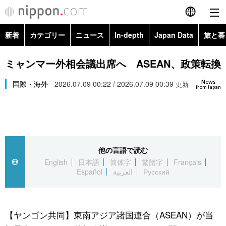
新着
カテゴリー
ニュース
In-depth
Japan Data
旅と暮
English
政治・外交
Topics
ミャンマー外相会議出席へ ASEAN、政策転換
简体字
News
経済・ビジネス
国際・海外
2026.07.09 00:22 / 2026.07.09 00:39
Images
更新
繁體字
from Japan
カテゴリー
国際・海外
People
Français
政治・外交
ニュース
社会
東京
Español
他の言語で読む
経済・ビジネス
トップ
In-depth
文化
お知らせ
English
日本語
简体字
繁體字
Français
العربية
Español
العربية
Русский
国際
アーカイブ
Japan Data
科学・技術
Русский
社会
旅と暮らし
暮らし
【ヤンゴン共同】東南アジア諸国連合（ASEAN）が当