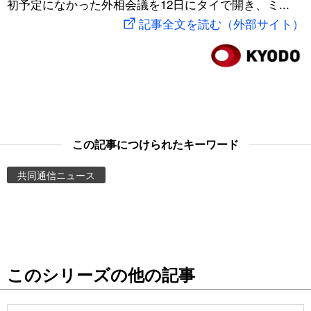
初予定になかった外相会議を12日にタイで開き、ミ...
スポーツ・東京2020
文化
動画/Live
記事全文を読む（外部サイト）
科学・技術
Books
暮らし
Cinema
スポーツ・東京2020
Topics
この記事につけられたキーワード
共同通信ニュース
Images
People
東京
このシリーズの他の記事
お知らせ