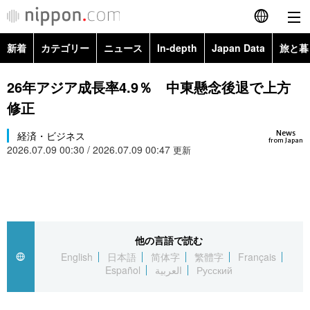
新着
カテゴリー
ニュース
In-depth
Japan Data
旅と暮
English
政治・外交
Topics
26年アジア成長率4.9％ 中東懸念後退で上方
简体字
修正
経済・ビジネス
Images
繁體字
カテゴリー
News
経済・ビジネス
from Japan
2026.07.09 00:30 / 2026.07.09 00:47
国際・海外
更新
People
Français
政治・外交
ニュース
社会
東京
Español
経済・ビジネス
トップ
In-depth
文化
お知らせ
العربية
他の言語で読む
国際
アーカイブ
Japan Data
科学・技術
English
日本語
简体字
繁體字
Français
Русский
Español
العربية
Русский
社会
旅と暮らし
暮らし