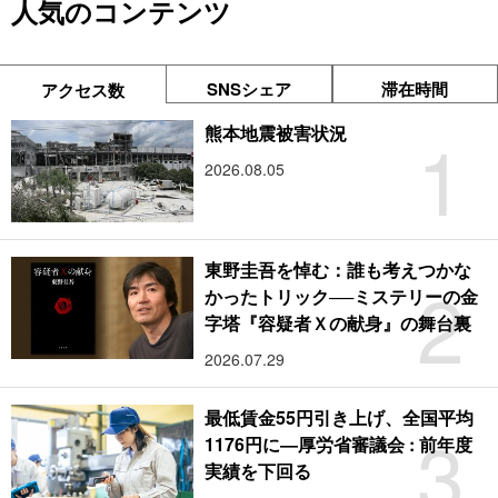
人気のコンテンツ
SNSシェア
滞在時間
アクセス数
1
熊本地震被害状況
2026.08.05
東野圭吾を悼む：誰も考えつかな
2
かったトリック──ミステリーの金
字塔『容疑者Ｘの献身』の舞台裏
2026.07.29
最低賃金55円引き上げ、全国平均
3
1176円に―厚労省審議会 : 前年度
実績を下回る