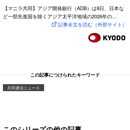
スポーツ・東京2020
【マニラ共同】アジア開発銀行（ADB）は8日、日本な
文化
動画/Live
ど一部先進国を除くアジア太平洋地域の2026年の...
記事全文を読む（外部サイト）
科学・技術
Books
暮らし
Cinema
スポーツ・東京2020
Topics
Images
この記事につけられたキーワード
共同通信ニュース
People
東京
お知らせ
このシリーズの他の記事