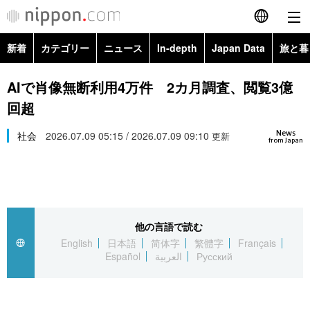
新着
カテゴリー
ニュース
In-depth
Japan Data
旅と暮
English
政治・外交
Topics
AIで肖像無断利用4万件 2カ月調査、閲覧3億
简体字
回超
経済・ビジネス
Images
繁體字
カテゴリー
News
社会
2026.07.09 05:15 / 2026.07.09 09:10
更新
from Japan
国際・海外
People
Français
政治・外交
ニュース
社会
東京
Español
経済・ビジネス
トップ
In-depth
文化
お知らせ
العربية
他の言語で読む
English
日本語
简体字
繁體字
Français
国際
アーカイブ
Japan Data
科学・技術
Español
العربية
Русский
Русский
社会
旅と暮らし
暮らし