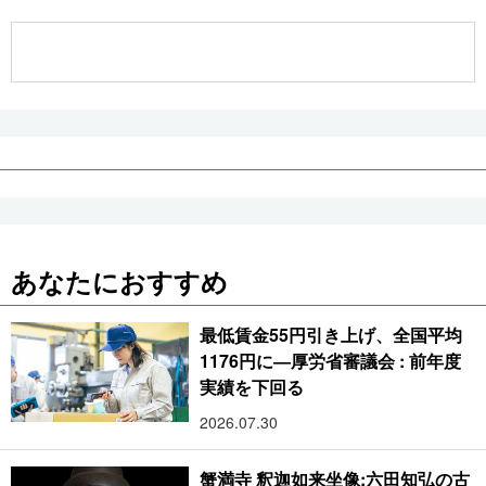
公式SNS
あなたにおすすめ
最低賃金55円引き上げ、全国平均
1176円に―厚労省審議会 : 前年度
実績を下回る
2026.07.30
蟹満寺 釈迦如来坐像:六田知弘の古