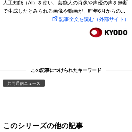
人工知能（AI）を使い、芸能人の肖像や声優の声を無断
スポーツ・東京2020
文化
動画/Live
で生成したとみられる画像や動画が、昨年6月からの...
記事全文を読む（外部サイト）
科学・技術
Books
暮らし
Cinema
スポーツ・東京2020
Topics
この記事につけられたキーワード
Images
共同通信ニュース
People
東京
このシリーズの他の記事
お知らせ