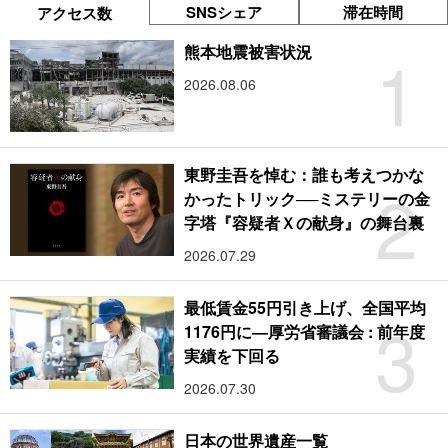
SNSシェア
滞在時間
アクセス数
1
熊本地震被害状況
2026.08.06
東野圭吾を悼む：誰も考えつかな
2
かったトリック──ミステリーの金
字塔『容疑者Ｘの献身』の舞台裏
2026.07.29
最低賃金55円引き上げ、全国平均
3
1176円に―厚労省審議会 : 前年度
実績を下回る
2026.07.30
日本の世界遺産一覧