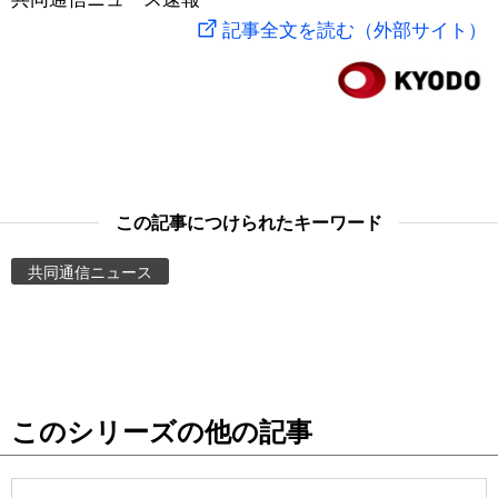
記事全文を読む（外部サイト）
スポーツ・東京2020
文化
動画/Live
科学・技術
Books
暮らし
Cinema
この記事につけられたキーワード
スポーツ・東京2020
Topics
共同通信ニュース
Images
People
東京
このシリーズの他の記事
お知らせ