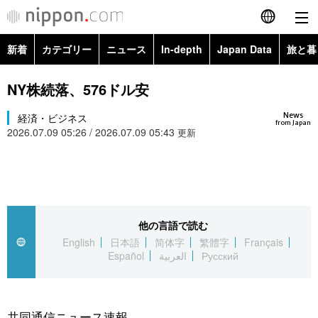
新着
カテゴリー
ニュース
In-depth
Japan Data
旅と暮
English
政治・外交
Topics
NY株続落、576ドル安
简体字
News
経済・ビジネス
経済・ビジネス
Images
繁體字
from Japan
2026.07.09 05:26 / 2026.07.09 05:43
更新
カテゴリー
国際・海外
People
Français
政治・外交
ニュース
社会
東京
Español
経済・ビジネス
トップ
In-depth
他の言語で読む
文化
お知らせ
العربية
English
日本語
简体字
繁體字
Français
Español
العربية
Русский
国際
アーカイブ
Japan Data
科学・技術
Русский
社会
旅と暮らし
暮らし
共同通信ニュース速報