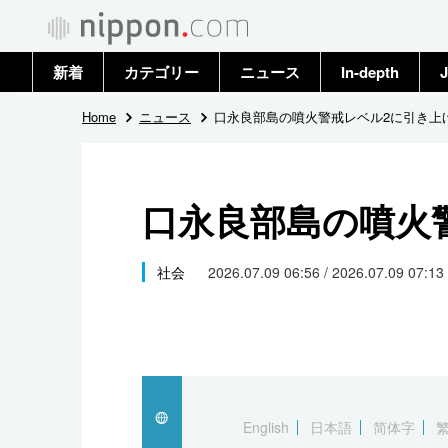
新着
カテゴリー
ニュース
In-depth
J
政治・外交
トップ
Home
ニュース
口永良部島の噴火警戒レベル2に引き上
経済・ビジネス
アーカイブ
口永良部島の噴火
国際
社会
社会
2026.07.09 06:56 / 2026.07.09 07:13
文化
科学・技術
暮らし
English
日本語
简体字