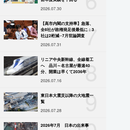
2026.07.30
7
【高市内閣の支持率】急落、
全8社が政権発足後最低に：3
社は2桁減─7月世論調査
2026.07.31
8
リニア中央新幹線、全線着工
へ 品川～名古屋が最速40
分、開業は早くて2036年
2026.07.16
9
東日本大震災以降の大地震一
覧
2026.07.28
10
2026年7月 日本の出来事