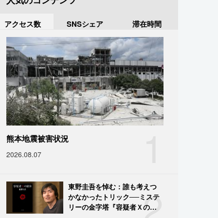
人気のコンテンツ
アクセス数
SNSシェア
滞在時間
1
熊本地震被害状況
2026.08.07
2
東野圭吾を悼む：誰も考えつ
かなかったトリック──ミステ
リーの金字塔『容疑者Ｘの献
身』の舞台裏