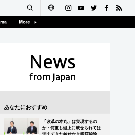
ema
More
English
Topics
简体字
Images
News
繁體字
People
Français
from Japan
東京
Español
お知らせ
العربية
あなたにおすすめ
Русский
「改革の本丸」は実現するの
か : 何度も俎上に載せられては
消えてきた給付付き税額控除