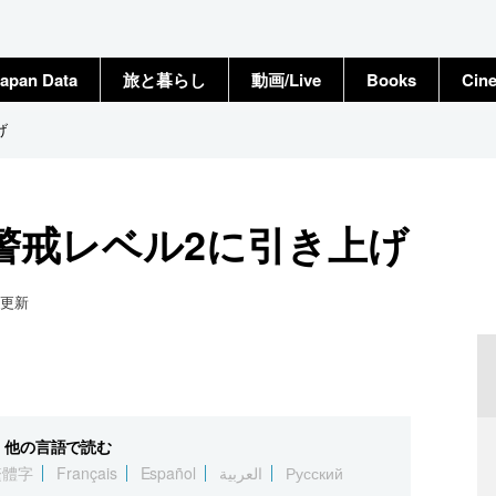
apan Data
旅と暮らし
動画/Live
Books
Cin
げ
警戒レベル2に引き上げ
更新
他の言語で読む
繁體字
Français
Español
العربية
Русский