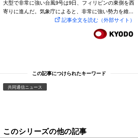
大型で非常に強い台風9号は9日、フィリピンの東側を西
スポーツ・東京2020
文化
動画/Live
寄りに進んだ。気象庁によると、非常に強い勢力を維...
記事全文を読む（外部サイト）
科学・技術
Books
暮らし
Cinema
スポーツ・東京2020
Topics
この記事につけられたキーワード
Images
共同通信ニュース
People
東京
このシリーズの他の記事
お知らせ