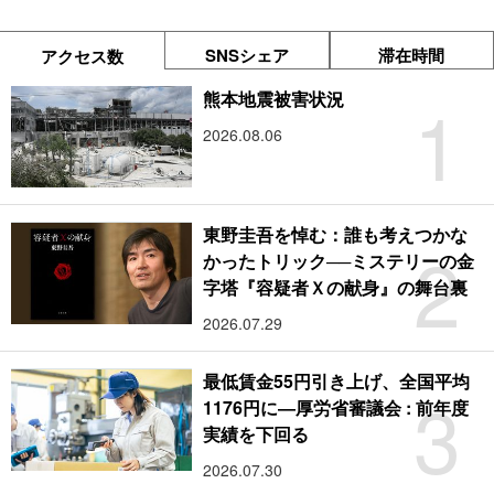
SNSシェア
滞在時間
アクセス数
1
熊本地震被害状況
2026.08.06
東野圭吾を悼む：誰も考えつかな
2
かったトリック──ミステリーの金
字塔『容疑者Ｘの献身』の舞台裏
2026.07.29
最低賃金55円引き上げ、全国平均
3
1176円に―厚労省審議会 : 前年度
実績を下回る
2026.07.30