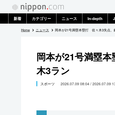
新着
カテゴリー
ニュース
In-depth
J
政治・外交
トップ
Home
ニュース
岡本が21号満塁本塁打 佐々木3失点、
経済・ビジネス
アーカイブ
岡本が21号満塁本
国際
木3ラン
社会
文化
スポーツ
2026.07.09 08:04 / 2026.07.09 
科学・技術
暮らし