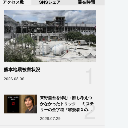
アクセス数
SNSシェア
滞在時間
1
熊本地震被害状況
2026.08.06
2
東野圭吾を悼む：誰も考えつ
かなかったトリック──ミステ
リーの金字塔『容疑者Ｘの献
身』の舞台裏
2026.07.29