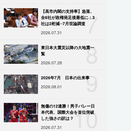
7
【高市内閣の支持率】急落、
全8社が政権発足後最低に：3
社は2桁減─7月世論調査
2026.07.31
8
東日本大震災以降の大地震一
覧
2026.07.28
9
2026年7月 日本の出来事
2026.08.01
10
無傷の12連勝！男子バレー日
本代表、国際大会を首位突破
した強さの訳は？
2026.07.31