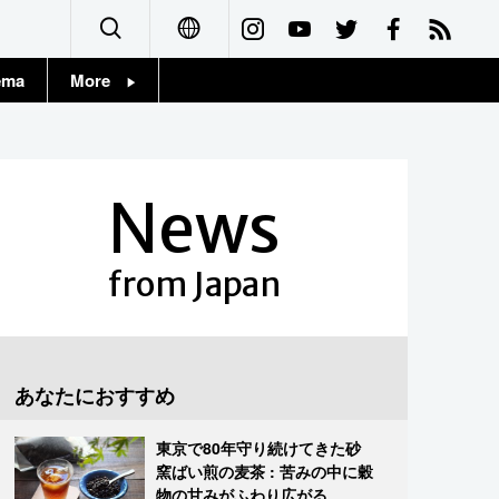
ema
More
English
Topics
简体字
Images
News
繁體字
People
Français
from Japan
東京
Español
お知らせ
العربية
あなたにおすすめ
Русский
東京で80年守り続けてきた砂
窯ばい煎の麦茶 : 苦みの中に穀
物の甘みがふわり広がる