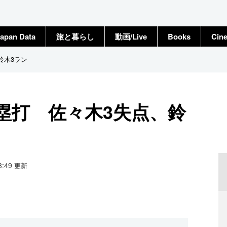
apan Data
旅と暮らし
動画/Live
Books
Cin
鈴木3ラン
塁打 佐々木3失点、鈴
13:49
更新