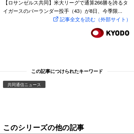
【ロサンゼルス共同】米大リーグで通算266勝を誇るタ
スポーツ・東京2020
文化
動画/Live
イガースのバーランダー投手（43）が8日、今季限...
記事全文を読む（外部サイト）
科学・技術
Books
暮らし
Cinema
スポーツ・東京2020
Topics
この記事につけられたキーワード
Images
共同通信ニュース
People
東京
このシリーズの他の記事
お知らせ