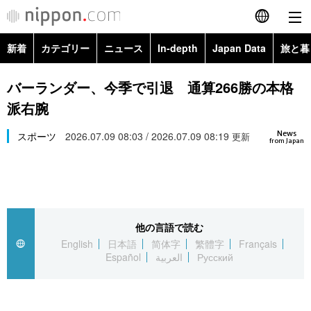
新着
カテゴリー
ニュース
In-depth
Japan Data
旅と暮
English
政治・外交
Topics
バーランダー、今季で引退 通算266勝の本格
简体字
派右腕
経済・ビジネス
Images
繁體字
カテゴリー
News
スポーツ
2026.07.09 08:03 / 2026.07.09 08:19
更新
from Japan
国際・海外
People
Français
政治・外交
ニュース
社会
東京
Español
経済・ビジネス
トップ
In-depth
文化
お知らせ
العربية
他の言語で読む
English
日本語
简体字
繁體字
Français
国際
アーカイブ
Japan Data
科学・技術
Español
العربية
Русский
Русский
社会
旅と暮らし
暮らし