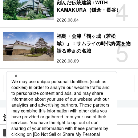
4
刻んだ伝統建築 : WITH
KAMAKURA（鎌倉・長谷）
2026.08.04
福島・会津「鶴ヶ城（若松
5
城）」：サムライの時代終焉を物
語る赤瓦の名城
2026.08.09
もっと見る
注目のキーワード
共同通信ニュース
気象・災害
災害