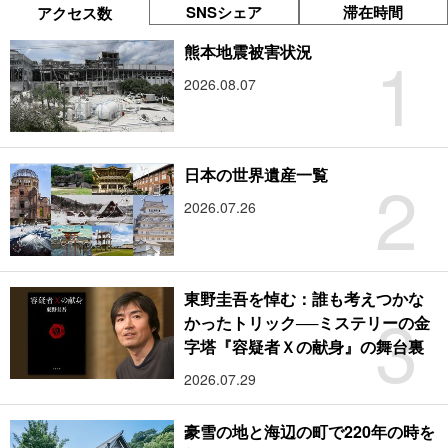
SNSシェア
滞在時間
アクセス数
1
熊本地震被害状況
2026.08.07
2
日本の世界遺産一覧
2026.07.26
東野圭吾を悼む：誰も考えつかな
3
かったトリック──ミステリーの金
字塔『容疑者Ｘの献身』の舞台裏
2026.07.29
豪雪の地と海辺の町で220年の時を