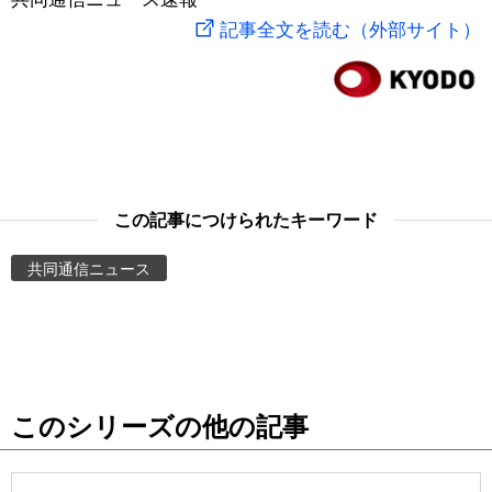
記事全文を読む（外部サイト）
スポーツ・東京2020
文化
動画/Live
科学・技術
Books
暮らし
Cinema
この記事につけられたキーワード
スポーツ・東京2020
Topics
共同通信ニュース
Images
People
東京
このシリーズの他の記事
お知らせ