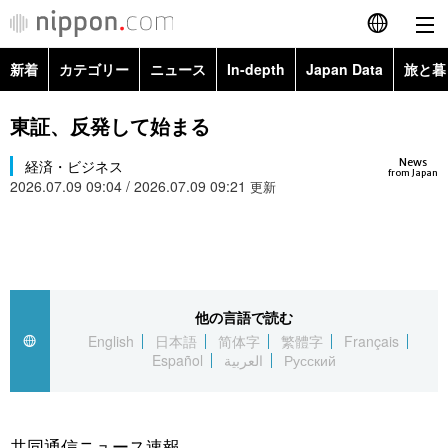
新着
カテゴリー
ニュース
In-depth
Japan Data
旅と暮
English
政治・外交
Topics
東証、反発して始まる
简体字
News
経済・ビジネス
経済・ビジネス
Images
繁體字
from Japan
2026.07.09 09:04 / 2026.07.09 09:21
更新
カテゴリー
国際・海外
People
Français
政治・外交
ニュース
社会
東京
Español
経済・ビジネス
トップ
In-depth
他の言語で読む
文化
お知らせ
العربية
English
日本語
简体字
繁體字
Français
Español
العربية
Русский
国際
アーカイブ
Japan Data
科学・技術
Русский
社会
旅と暮らし
暮らし
共同通信ニュース速報