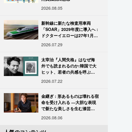
2026.08.05
新幹線に新たな検査用車両
「SOAR」2029年度に導入へ :
ドクターイエローは27年1月に
引退
2026.07.29
太宰治『人間失格』はなぜ海
外でも読まれるのか:韓国で大
ヒット、若者の共感を呼ぶ
「道化」の心理
2026.07.22
金継ぎ : 形あるものは壊れる宿
命を受け入れる ―大胆な表現
で新たな美しさを生む漆芸修
復師・末崎広樹
2026.08.06