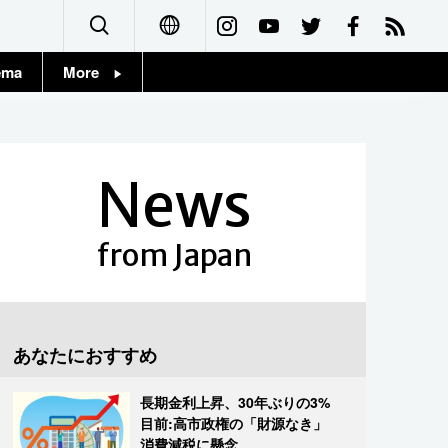
ema
More
English
Topics
简体字
Images
News
繁體字
People
Français
from Japan
東京
Español
お知らせ
العربية
あなたにおすすめ
Русский
長期金利上昇、30年ぶりの3%
目前:高市政権の「財源なき」
消費減税に懸念