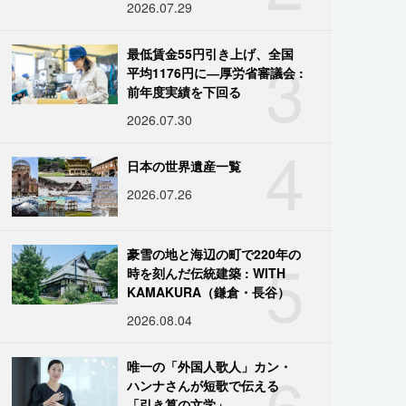
2026.07.29
3
最低賃金55円引き上げ、全国
平均1176円に―厚労省審議会 :
前年度実績を下回る
2026.07.30
4
日本の世界遺産一覧
2026.07.26
5
豪雪の地と海辺の町で220年の
時を刻んだ伝統建築 : WITH
KAMAKURA（鎌倉・長谷）
2026.08.04
6
唯一の「外国人歌人」カン・
ハンナさんが短歌で伝える
「引き算の文学」