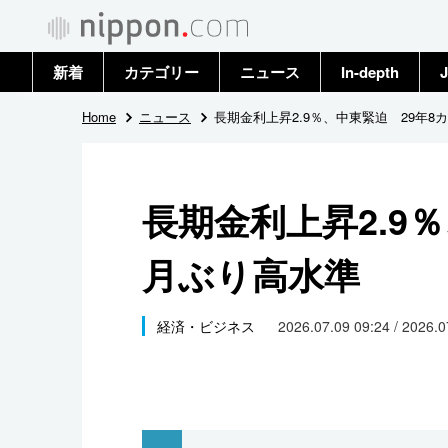
新着
カテゴリー
ニュース
In-depth
J
政治・外交
トップ
Home
ニュース
長期金利上昇2.9％、中東緊迫 29年8
経済・ビジネス
アーカイブ
長期金利上昇2.9
国際
月ぶり高水準
社会
文化
経済・ビジネス
2026.07.09 09:24 / 2026.
科学・技術
暮らし