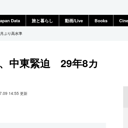
apan Data
旅と暮らし
動画/Live
Books
Cin
カ月ぶり高水準
％、中東緊迫 29年8カ
07.09 14:55
更新