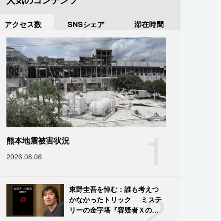
人気のコンテンツ
アクセス数
SNSシェア
滞在時間
1
熊本地震被害状況
2026.08.06
2
東野圭吾を悼む：誰も考えつ
かなかったトリック──ミステ
リーの金字塔『容疑者Ｘの献
身』の舞台裏