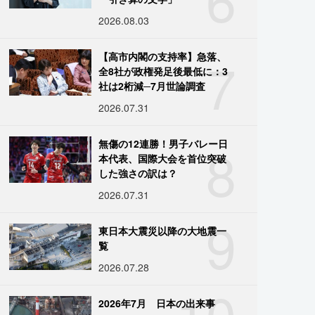
2026.08.03
7
【高市内閣の支持率】急落、
全8社が政権発足後最低に：3
社は2桁減─7月世論調査
2026.07.31
8
無傷の12連勝！男子バレー日
本代表、国際大会を首位突破
した強さの訳は？
2026.07.31
9
東日本大震災以降の大地震一
覧
2026.07.28
10
2026年7月 日本の出来事