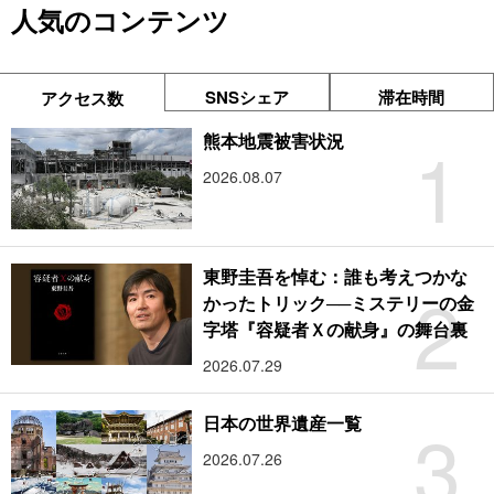
人気のコンテンツ
SNSシェア
滞在時間
アクセス数
1
熊本地震被害状況
2026.08.07
東野圭吾を悼む：誰も考えつかな
2
かったトリック──ミステリーの金
字塔『容疑者Ｘの献身』の舞台裏
2026.07.29
3
日本の世界遺産一覧
2026.07.26