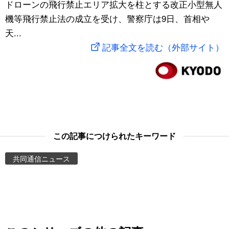
ドローンの飛行禁止エリア拡大を柱とする改正小型無人
スポーツ・東京2020
文化
動画/Live
機等飛行禁止法の成立を受け、警察庁は9日、首相や
天...
科学・技術
Books
記事全文を読む（外部サイト）
暮らし
Cinema
スポーツ・東京2020
Topics
Images
この記事につけられたキーワード
共同通信ニュース
People
東京
お知らせ