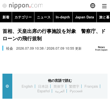
新着
カテゴリー
ニュース
In-depth
Japan Data
旅と暮
English
政治・外交
Topics
首相、天皇出席の行事施設を対象 警察庁、ド
简体字
ローンの飛行規制
経済・ビジネス
Images
繁體字
カテゴリー
News
社会
2026.07.09 10:38 / 2026.07.09 10:55
更新
from Japan
国際・海外
People
Français
政治・外交
ニュース
社会
東京
Español
経済・ビジネス
トップ
In-depth
文化
お知らせ
العربية
他の言語で読む
English
日本語
简体字
繁體字
Français
国際
アーカイブ
Japan Data
科学・技術
Español
العربية
Русский
Русский
社会
旅と暮らし
暮らし