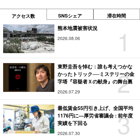
SNSシェア
滞在時間
アクセス数
1
熊本地震被害状況
2026.08.06
東野圭吾を悼む：誰も考えつかな
2
かったトリック──ミステリーの金
字塔『容疑者Ｘの献身』の舞台裏
2026.07.29
最低賃金55円引き上げ、全国平均
3
1176円に―厚労省審議会 : 前年度
実績を下回る
2026.07.30