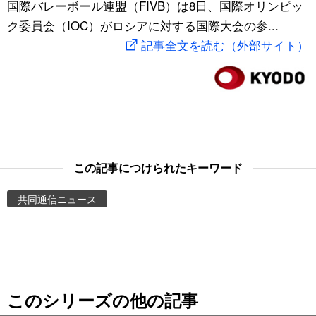
国際バレーボール連盟（FIVB）は8日、国際オリンピッ
スポーツ・東京2020
文化
動画/Live
ク委員会（IOC）がロシアに対する国際大会の参...
記事全文を読む（外部サイト）
科学・技術
Books
暮らし
Cinema
スポーツ・東京2020
Topics
この記事につけられたキーワード
Images
共同通信ニュース
People
東京
このシリーズの他の記事
お知らせ