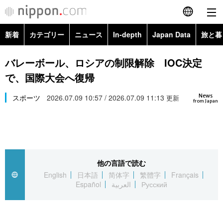
新着
カテゴリー
ニュース
In-depth
Japan Data
旅と暮
English
政治・外交
Topics
バレーボール、ロシアの制限解除 IOC決定
简体字
で、国際大会へ復帰
経済・ビジネス
Images
繁體字
カテゴリー
News
スポーツ
2026.07.09 10:57 / 2026.07.09 11:13
更新
from Japan
国際・海外
People
Français
政治・外交
ニュース
社会
東京
Español
経済・ビジネス
トップ
In-depth
文化
お知らせ
العربية
他の言語で読む
English
日本語
简体字
繁體字
Français
国際
アーカイブ
Japan Data
科学・技術
Español
العربية
Русский
Русский
社会
旅と暮らし
暮らし