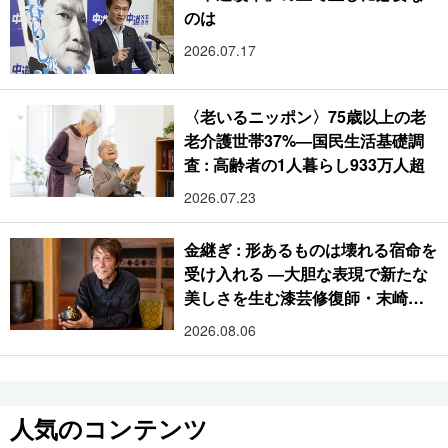
のは
2026.07.17
〈老いるニッポン〉75歳以上の老
老介護世帯37%―国民生活基礎調
査 : 高齢者の1人暮らし933万人超
2026.07.23
金継ぎ : 形あるものは壊れる宿命を
受け入れる ―大胆な表現で新たな
美しさを生む漆芸修復師・末崎広
樹
2026.08.06
人気のコンテンツ