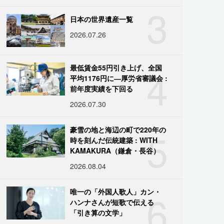
3
日本の世界遺産一覧
2026.07.26
4
最低賃金55円引き上げ、全国
平均1176円に―厚労省審議会 :
前年度実績を下回る
2026.07.30
5
豪雪の地と海辺の町で220年の
時を刻んだ伝統建築 : WITH
KAMAKURA（鎌倉・長谷）
2026.08.04
6
唯一の「外国人歌人」カン・
ハンナさんが短歌で伝える
「引き算の文学」