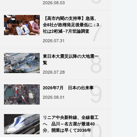
2026.08.03
7
【高市内閣の支持率】急落、
全8社が政権発足後最低に：3
社は2桁減─7月世論調査
2026.07.31
8
東日本大震災以降の大地震一
覧
2026.07.28
9
2026年7月 日本の出来事
2026.08.01
10
リニア中央新幹線、全線着工
へ 品川～名古屋が最速40
分、開業は早くて2036年