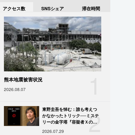
アクセス数
SNSシェア
滞在時間
1
熊本地震被害状況
2026.08.07
2
東野圭吾を悼む：誰も考えつ
かなかったトリック──ミステ
リーの金字塔『容疑者Ｘの献
身』の舞台裏
2026.07.29