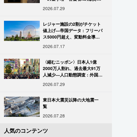
の舞台裏
2026.07.29
レジャー施設の2割がチケット
値上げ―帝国データ : フリーパ
ス5000円超え、変動料金導入
進む
2026.07.17
〈縮むニッポン〉日本人1億
2000万人割れ、過去最大91万
人減少―人口動態調査 : 外国人
は400万人突破
2026.07.29
東日本大震災以降の大地震一
覧
2026.07.28
人気のコンテンツ