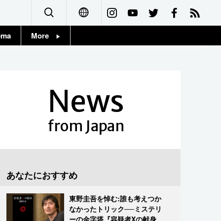
ema
More
English
Topics
简体字
Images
News
繁體字
People
Français
from Japan
東京
Español
お知らせ
العربية
あなたにおすすめ
Русский
東野圭吾を悼む:誰も考えつか
なかったトリック──ミステリ
ーの金字塔『容疑者Xの献身』