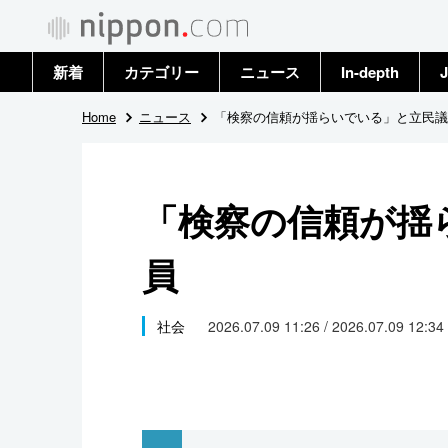
新着
カテゴリー
ニュース
In-depth
J
政治・外交
トップ
Home
ニュース
「検察の信頼が揺らいでいる」と立民議
経済・ビジネス
アーカイブ
「検察の信頼が揺
国際
員
社会
文化
社会
2026.07.09 11:26 / 2026.07.09 12:34
科学・技術
暮らし