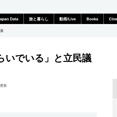
apan Data
旅と暮らし
動画/Live
Books
Cin
員
らいでいる」と立民議
更新