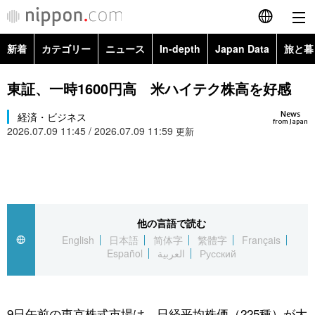
新着
カテゴリー
ニュース
In-depth
Japan Data
旅と暮
English
政治・外交
Topics
東証、一時1600円高 米ハイテク株高を好感
简体字
News
経済・ビジネス
経済・ビジネス
Images
繁體字
from Japan
2026.07.09 11:45 / 2026.07.09 11:59
更新
カテゴリー
国際・海外
People
Français
政治・外交
ニュース
社会
東京
Español
経済・ビジネス
トップ
In-depth
他の言語で読む
文化
お知らせ
العربية
English
日本語
简体字
繁體字
Français
Español
العربية
Русский
国際
アーカイブ
Japan Data
科学・技術
Русский
社会
旅と暮らし
暮らし
9日午前の東京株式市場は、日経平均株価（225種）が大