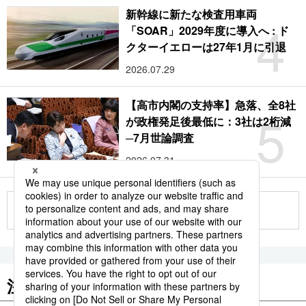
新幹線に新たな検査用車両
4
「SOAR」2029年度に導入へ : ド
クターイエローは27年1月に引退
2026.07.29
【高市内閣の支持率】急落、全8社
5
が政権発足後最低に：3社は2桁減
─7月世論調査
2026.07.31
もっと見る
注目のキーワード