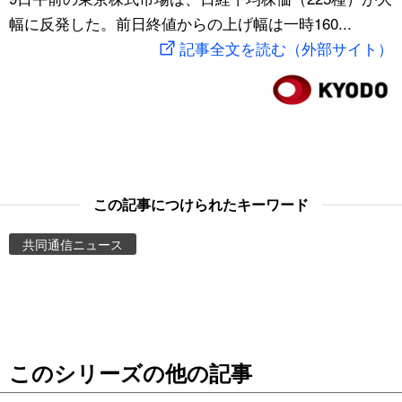
幅に反発した。前日終値からの上げ幅は一時160...
スポーツ・東京2020
文化
動画/Live
記事全文を読む（外部サイト）
科学・技術
Books
暮らし
Cinema
スポーツ・東京2020
Topics
この記事につけられたキーワード
Images
共同通信ニュース
People
東京
このシリーズの他の記事
お知らせ