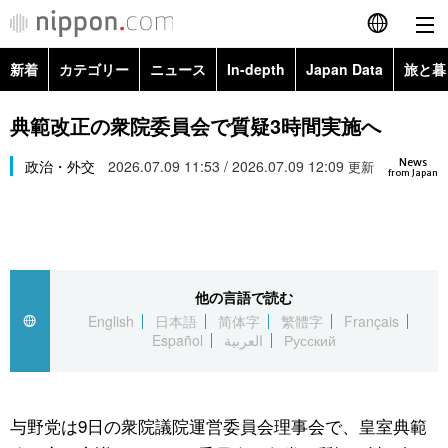
新着
カテゴリー
ニュース
In-depth
Japan Data
旅と暮
English
政治・外交
Topics
典範改正の衆院委員会で質疑3時間実施へ
简体字
News
経済・ビジネス
政治・外交
2026.07.09 11:53 / 2026.07.09 12:09
Images
更新
繁體字
from Japan
カテゴリー
国際・海外
People
Français
政治・外交
ニュース
社会
東京
Español
他の言語で読む
経済・ビジネス
トップ
In-depth
文化
お知らせ
English
日本語
简体字
繁體字
Français
العربية
Español
العربية
Русский
国際
アーカイブ
Japan Data
科学・技術
Русский
社会
旅と暮らし
暮らし
与野党は9日の衆院議院運営委員会理事会で、皇室典範