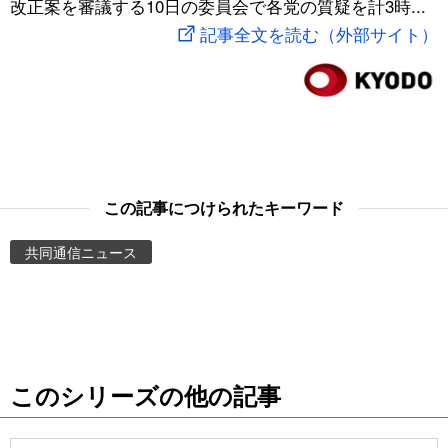
改正案を審議する10日の委員会で各党の質疑を計3時...
スポーツ・東京2020
文化
動画/Live
記事全文を読む（外部サイト）
科学・技術
Books
暮らし
Cinema
スポーツ・東京2020
Topics
この記事につけられたキーワード
共同通信ニュース
Images
People
東京
このシリーズの他の記事
お知らせ