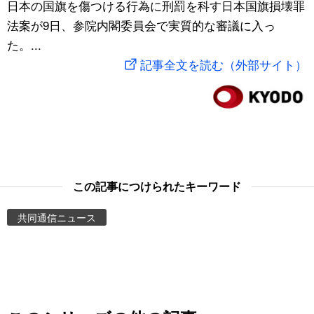
日本の国旗を傷つける行為に刑罰を科す日本国旗損壊罪
スポーツ・東京2020
文化
動画/Live
法案が9日、参院内閣委員会で実質的な審議に入っ
た。...
科学・技術
Books
記事全文を読む（外部サイト）
暮らし
Cinema
スポーツ・東京2020
Topics
Images
この記事につけられたキーワード
共同通信ニュース
People
東京
お知らせ