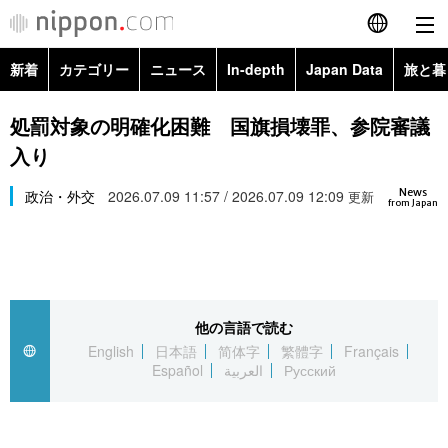
新着
カテゴリー
ニュース
In-depth
Japan Data
旅と暮
English
政治・外交
Topics
処罰対象の明確化困難 国旗損壊罪、参院審議
简体字
入り
経済・ビジネス
Images
繁體字
カテゴリー
News
政治・外交
2026.07.09 11:57 / 2026.07.09 12:09
更新
from Japan
国際・海外
People
Français
政治・外交
ニュース
社会
東京
Español
経済・ビジネス
トップ
In-depth
文化
お知らせ
العربية
他の言語で読む
English
日本語
简体字
繁體字
Français
国際
アーカイブ
Japan Data
科学・技術
Español
العربية
Русский
Русский
社会
旅と暮らし
暮らし