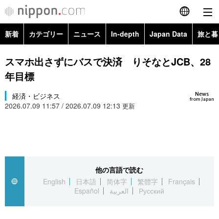
新着
カテゴリー
ニュース
In-depth
Japan Data
旅と暮
English
政治・外交
Topics
スマホ出さずにバスで決済 りそなとJCB、28
简体字
年目標
経済・ビジネス
Images
繁體字
カテゴリー
News
経済・ビジネス
from Japan
2026.07.09 11:57 / 2026.07.09 12:13
国際・海外
更新
People
Français
政治・外交
ニュース
社会
東京
Español
経済・ビジネス
トップ
In-depth
文化
お知らせ
العربية
他の言語で読む
国際
アーカイブ
Japan Data
科学・技術
English
日本語
简体字
繁體字
Français
Русский
Español
العربية
Русский
社会
旅と暮らし
暮らし