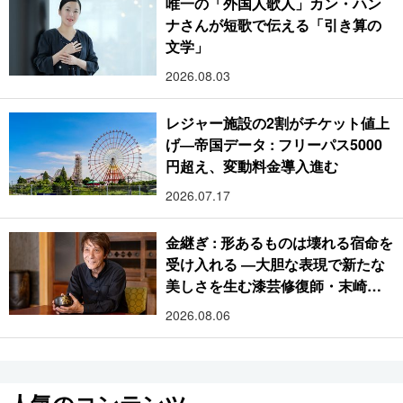
唯一の「外国人歌人」カン・ハン
ナさんが短歌で伝える「引き算の
文学」
2026.08.03
レジャー施設の2割がチケット値上
げ―帝国データ : フリーパス5000
円超え、変動料金導入進む
2026.07.17
金継ぎ : 形あるものは壊れる宿命を
受け入れる ―大胆な表現で新たな
美しさを生む漆芸修復師・末崎広
樹
2026.08.06