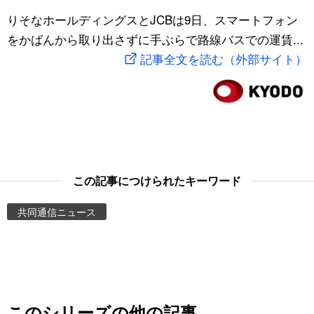
スポーツ・東京2020
りそなホールディングスとJCBは9日、スマートフォン
文化
動画/Live
をかばんから取り出さずに手ぶらで路線バスでの運賃...
記事全文を読む（外部サイト）
科学・技術
Books
暮らし
Cinema
スポーツ・東京2020
Topics
Images
この記事につけられたキーワード
共同通信ニュース
People
東京
お知らせ
このシリーズの他の記事