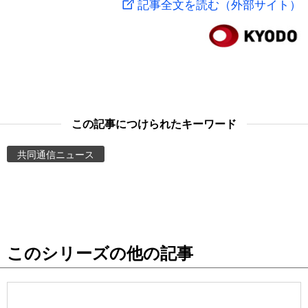
記事全文を読む（外部サイト）
スポーツ・東京2020
文化
動画/Live
科学・技術
Books
暮らし
Cinema
この記事につけられたキーワード
スポーツ・東京2020
Topics
共同通信ニュース
Images
People
このシリーズの他の記事
東京
お知らせ