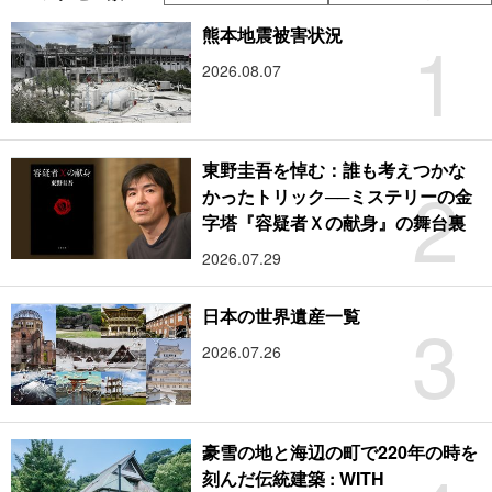
1
熊本地震被害状況
2026.08.07
東野圭吾を悼む：誰も考えつかな
2
かったトリック──ミステリーの金
字塔『容疑者Ｘの献身』の舞台裏
2026.07.29
3
日本の世界遺産一覧
2026.07.26
豪雪の地と海辺の町で220年の時を
刻んだ伝統建築 : WITH