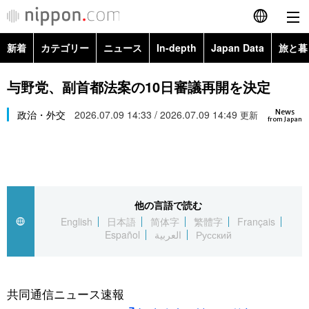
新着
カテゴリー
ニュース
In-depth
Japan Data
旅と暮
English
政治・外交
Topics
与野党、副首都法案の10日審議再開を決定
简体字
News
経済・ビジネス
政治・外交
2026.07.09 14:33 / 2026.07.09 14:49
Images
更新
繁體字
from Japan
カテゴリー
国際・海外
People
Français
政治・外交
ニュース
社会
東京
Español
他の言語で読む
経済・ビジネス
トップ
In-depth
文化
お知らせ
English
日本語
简体字
繁體字
Français
العربية
Español
العربية
Русский
国際
アーカイブ
Japan Data
科学・技術
Русский
社会
旅と暮らし
暮らし
共同通信ニュース速報