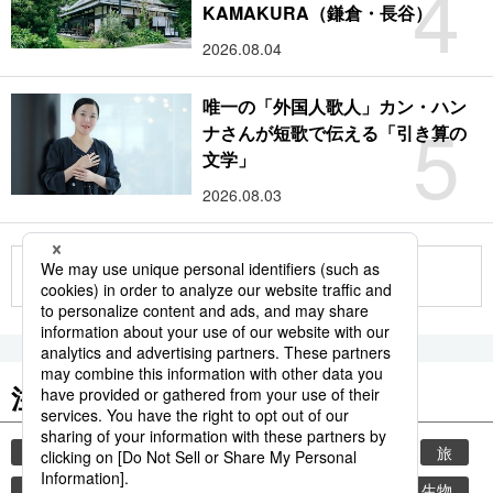
4
KAMAKURA（鎌倉・長谷）
2026.08.04
唯一の「外国人歌人」カン・ハン
5
ナさんが短歌で伝える「引き算の
文学」
2026.08.03
もっと見る
注目のキーワード
共同通信ニュース
時事通信ニュース
観光
旅
気象・災害
世界遺産
災害
環境・自然・生物